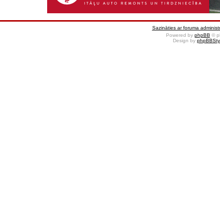
Sazināties ar foruma administr
Powered by
phpBB
© p
Design by
phpBBSty