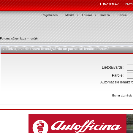
Reģistrēties
Meklēt
Forums
Garāža
Servisi
Foruma sākumlapa
»
Ienākt
Lūdzu, ievadiet savu lietotājvārdu un paroli, lai ienāktu forumā.
Lietotājvārds:
Parole:
Automātiski ienākt f
Esmu aizmirsis 