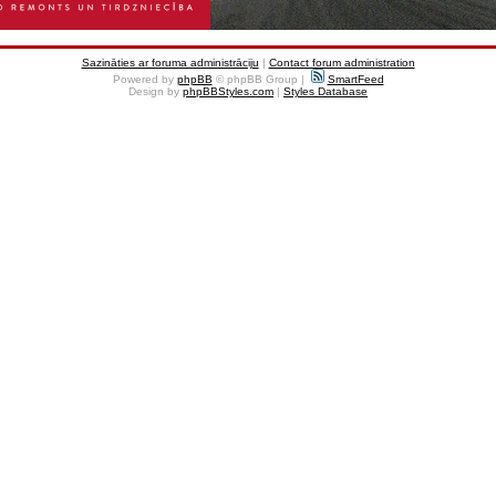
Sazināties ar foruma administrāciju
|
Contact forum administration
Powered by
phpBB
© phpBB Group |
SmartFeed
Design by
phpBBStyles.com
|
Styles Database