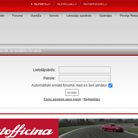
lēt
Forums
Garāža
Servisi
Lietotāju saraksts
Galerijas
Pircēja Rok
aroli, lai ienāktu forumā.
Lietotājvārds:
Parole:
Automātiski ienākt forumā, kad es šeit atnāku:
Esmu aizmirsis savu paroli
|
Reģistrēties