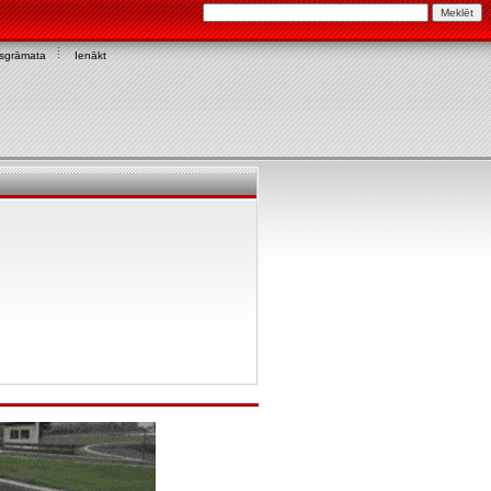
asgrāmata
Ienākt