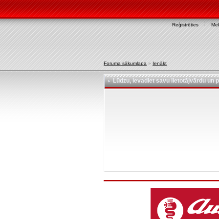
Reģistrēties
Mek
Foruma sākumlapa
»
Ienākt
Lūdzu, ievadiet savu lietotājvārdu un p