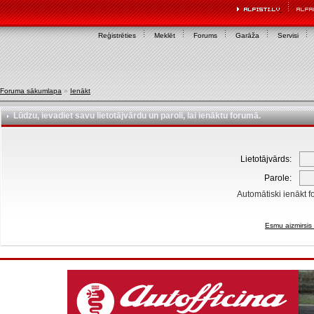
Reģistrēties
Meklēt
Forums
Garāža
Servisi
Foruma sākumlapa
»
Ienākt
Lūdzu, ievadiet savu lietotājvārdu un paroli, lai ienāktu forumā.
Lietotājvārds:
Parole:
Automātiski ienākt f
Esmu aizmirsis 