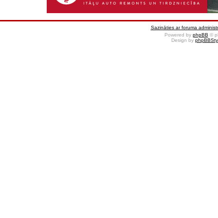
Sazināties ar foruma administr
Powered by
phpBB
© p
Design by
phpBBSty