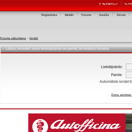
Reģistrēties
Meklēt
Forums
Garāža
Servisi
Foruma sākumlapa
»
Ienākt
Lūdzu, ievadiet savu lietotājvārdu un paroli, lai ienāktu forumā.
Lietotājvārds:
Parole:
Automātiski ienākt f
Esmu aizmirsis 