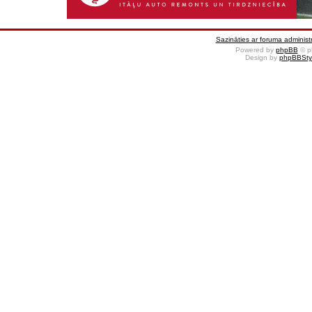
Sazināties ar foruma administr
Powered by
phpBB
© p
Design by
phpBBSty