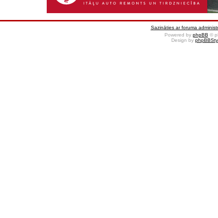
Sazināties ar foruma administr
Powered by
phpBB
© p
Design by
phpBBSty