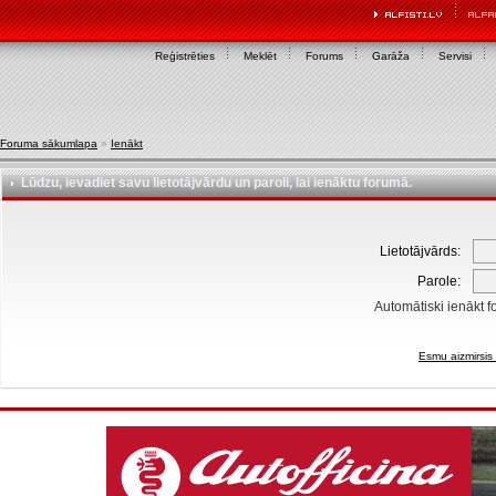
Reģistrēties
Meklēt
Forums
Garāža
Servisi
Foruma sākumlapa
»
Ienākt
Lūdzu, ievadiet savu lietotājvārdu un paroli, lai ienāktu forumā.
Lietotājvārds:
Parole:
Automātiski ienākt f
Esmu aizmirsis 