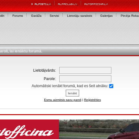
lēt
Forums
Garāža
Servisi
Lietotāju saraksts
Galerijas
Pircēja Rok
aroli, lai ienāktu forumā.
Lietotājvārds:
Parole:
Automātiski ienākt forumā, kad es šeit atnāku:
Esmu aizmirsis savu paroli
|
Reģistrēties