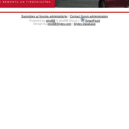
Sazināties ar foruma administrāciju
|
Contact forum administration
Powered by
phpBB
© phpBB Group |
SmartFeed
Design by
phpBBStyles.com
|
Styles Database