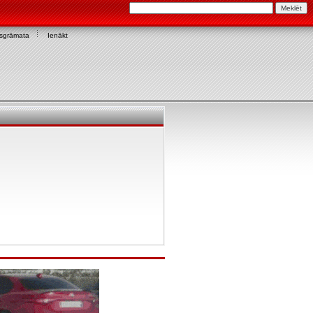
asgrāmata
Ienākt