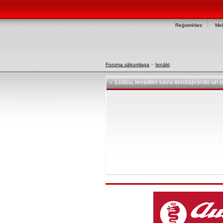
Reģistrēties
Mek
Foruma sākumlapa
»
Ienākt
Lūdzu, ievadiet savu lietotājvārdu un p