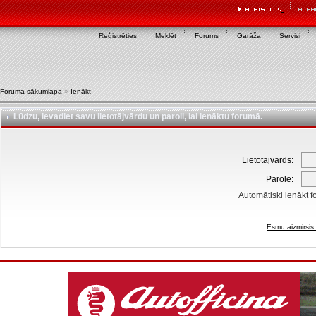
Reģistrēties
Meklēt
Forums
Garāža
Servisi
Foruma sākumlapa
»
Ienākt
Lūdzu, ievadiet savu lietotājvārdu un paroli, lai ienāktu forumā.
Lietotājvārds:
Parole:
Automātiski ienākt f
Esmu aizmirsis 