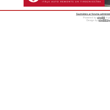
Sazināties ar foruma administr
Powered by
phpBB
© p
Design by
phpBBSty