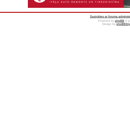
Sazināties ar foruma administr
Powered by
phpBB
© p
Design by
phpBBSty