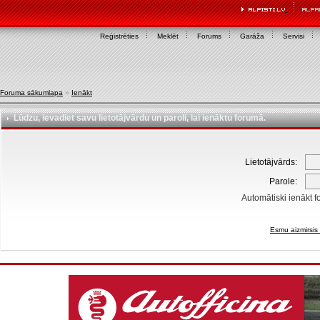
Reģistrēties
Meklēt
Forums
Garāža
Servisi
Foruma sākumlapa
»
Ienākt
Lūdzu, ievadiet savu lietotājvārdu un paroli, lai ienāktu forumā.
Lietotājvārds:
Parole:
Automātiski ienākt f
Esmu aizmirsis 