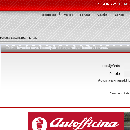
Reģistrēties
Meklēt
Forums
Garāža
Servisi
Foruma sākumlapa
»
Ienākt
Lūdzu, ievadiet savu lietotājvārdu un paroli, lai ienāktu forumā.
Lietotājvārds:
Parole:
Automātiski ienākt f
Esmu aizmirsis 