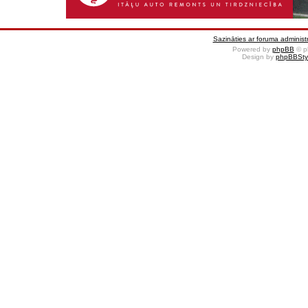
Sazināties ar foruma administr
Powered by
phpBB
© p
Design by
phpBBSty