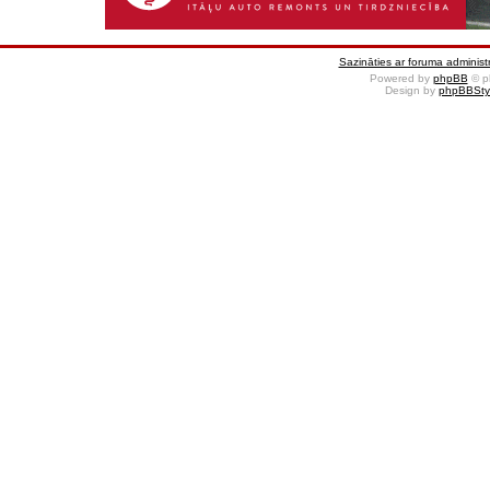
Sazināties ar foruma administr
Powered by
phpBB
© p
Design by
phpBBSty