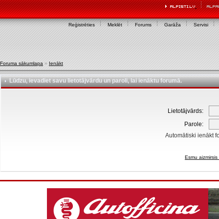
Reģistrēties
Meklēt
Forums
Garāža
Servisi
Foruma sākumlapa
»
Ienākt
Lūdzu, ievadiet savu lietotājvārdu un paroli, lai ienāktu forumā.
Lietotājvārds:
Parole:
Automātiski ienākt f
Esmu aizmirsis 