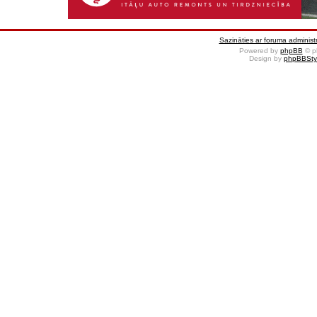
Sazināties ar foruma administr
Powered by
phpBB
© p
Design by
phpBBSty