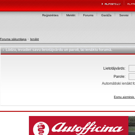
Reģistrēties
Meklēt
Forums
Garāža
Servisi
Foruma sākumlapa
»
Ienākt
Lūdzu, ievadiet savu lietotājvārdu un paroli, lai ienāktu forumā.
Lietotājvārds:
Parole:
Automātiski ienākt f
Esmu aizmirsis 