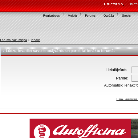
Reģistrēties
Meklēt
Forums
Garāža
Servisi
Foruma sākumlapa
»
Ienākt
Lūdzu, ievadiet savu lietotājvārdu un paroli, lai ienāktu forumā.
Lietotājvārds:
Parole:
Automātiski ienākt f
Esmu aizmirsis 