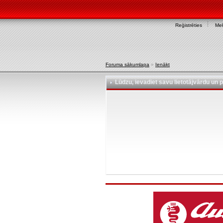
Reģistrēties
Mek
Foruma sākumlapa
»
Ienākt
Lūdzu, ievadiet savu lietotājvārdu un p