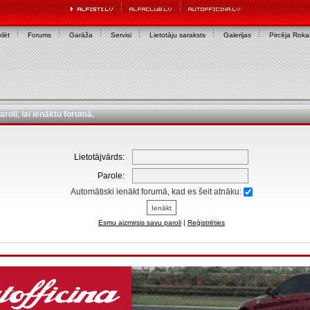
lēt
Forums
Garāža
Servisi
Lietotāju saraksts
Galerijas
Pircēja Rok
aroli, lai ienāktu forumā.
Lietotājvārds:
Parole:
Automātiski ienākt forumā, kad es šeit atnāku:
Esmu aizmirsis savu paroli
|
Reģistrēties