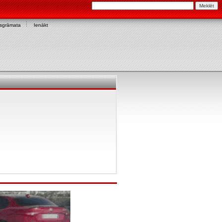
asgrāmata
Ienākt