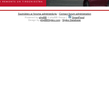
Sazināties ar foruma administrāciju
|
Contact forum administration
Powered by
phpBB
© phpBB Group |
SmartFeed
Design by
phpBBStyles.com
|
Styles Database