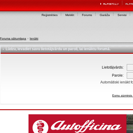
Reģistrēties
Meklēt
Forums
Garāža
Servisi
Foruma sākumlapa
»
Ienākt
Lūdzu, ievadiet savu lietotājvārdu un paroli, lai ienāktu forumā.
Lietotājvārds:
Parole:
Automātiski ienākt f
Esmu aizmirsis 