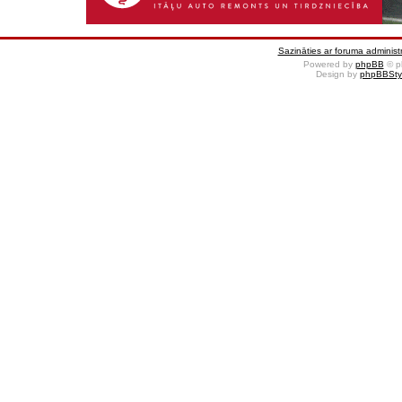
Sazināties ar foruma administr
Powered by
phpBB
© p
Design by
phpBBSty