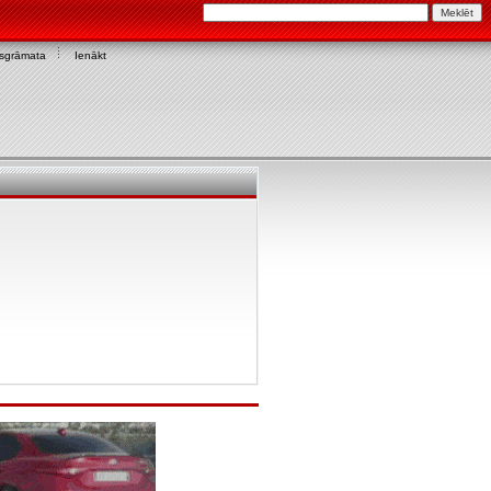
asgrāmata
Ienākt