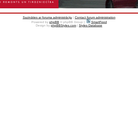
Sazināties ar foruma administrāciju
|
Contact forum administration
Powered by
phpBB
© phpBB Group |
SmartFeed
Design by
phpBBStyles.com
|
Styles Database