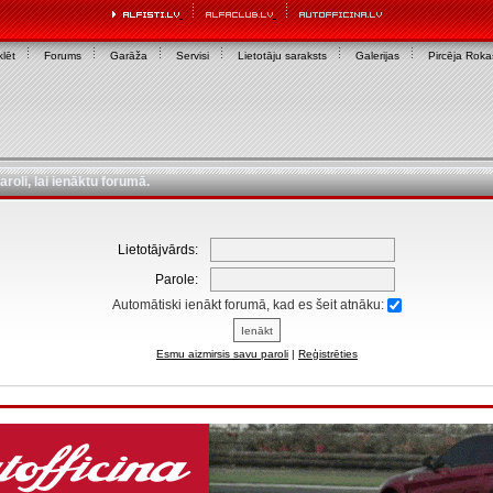
lēt
Forums
Garāža
Servisi
Lietotāju saraksts
Galerijas
Pircēja Rok
aroli, lai ienāktu forumā.
Lietotājvārds:
Parole:
Automātiski ienākt forumā, kad es šeit atnāku:
Esmu aizmirsis savu paroli
|
Reģistrēties