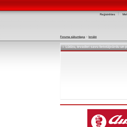
Reģistrēties
Mek
Foruma sākumlapa
»
Ienākt
Lūdzu, ievadiet savu lietotājvārdu un p