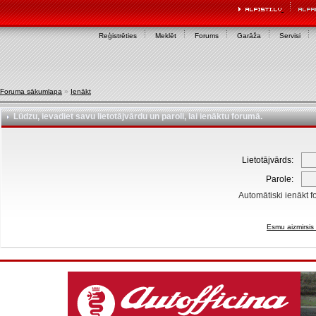
Reģistrēties
Meklēt
Forums
Garāža
Servisi
Foruma sākumlapa
»
Ienākt
Lūdzu, ievadiet savu lietotājvārdu un paroli, lai ienāktu forumā.
Lietotājvārds:
Parole:
Automātiski ienākt f
Esmu aizmirsis 