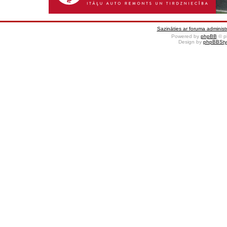
Sazināties ar foruma administr
Powered by
phpBB
© p
Design by
phpBBSty