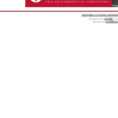
Sazināties ar foruma administr
Powered by
phpBB
© p
Design by
phpBBSty