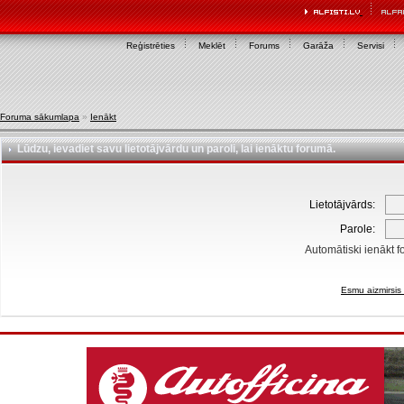
Reģistrēties
Meklēt
Forums
Garāža
Servisi
Foruma sākumlapa
»
Ienākt
Lūdzu, ievadiet savu lietotājvārdu un paroli, lai ienāktu forumā.
Lietotājvārds:
Parole:
Automātiski ienākt f
Esmu aizmirsis 