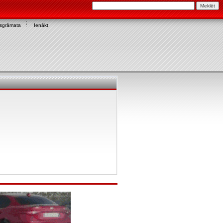
asgrāmata
Ienākt