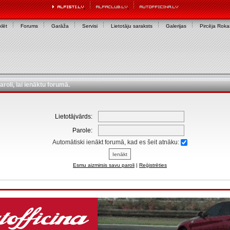
lēt
Forums
Garāža
Servisi
Lietotāju saraksts
Galerijas
Pircēja Rok
aroli, lai ienāktu forumā.
Lietotājvārds:
Parole:
Automātiski ienākt forumā, kad es šeit atnāku:
Esmu aizmirsis savu paroli
|
Reģistrēties