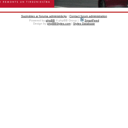
Sazināties ar foruma administrāciju
|
Contact forum administration
Powered by
phpBB
© phpBB Group |
SmartFeed
Design by
phpBBStyles.com
|
Styles Database