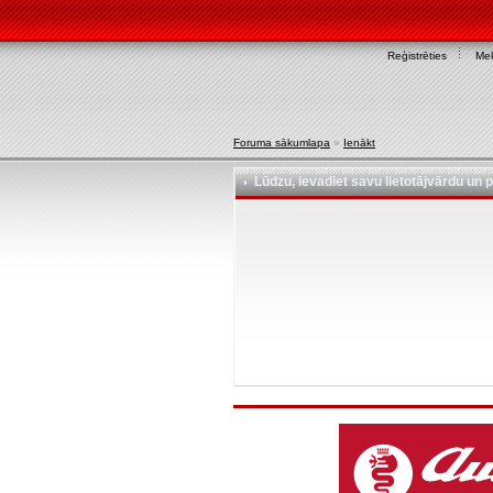
Reģistrēties
Mek
Foruma sākumlapa
»
Ienākt
Lūdzu, ievadiet savu lietotājvārdu un p