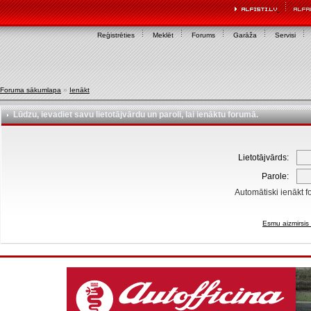
Reģistrēties
Meklēt
Forums
Garāža
Servisi
Foruma sākumlapa
»
Ienākt
Lūdzu, ievadiet savu lietotājvārdu un paroli, lai ienāktu forumā.
Lietotājvārds:
Parole:
Automātiski ienākt f
Esmu aizmirsis 