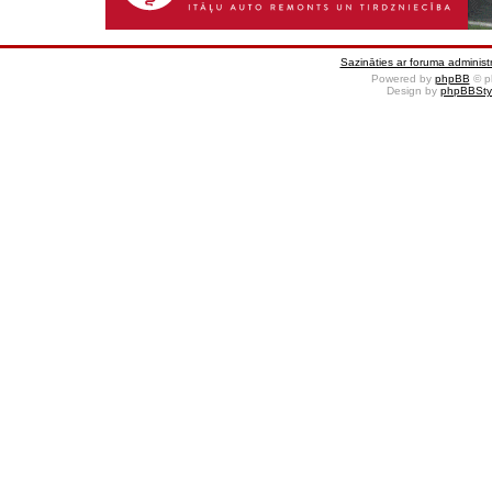
Sazināties ar foruma administr
Powered by
phpBB
© p
Design by
phpBBSty