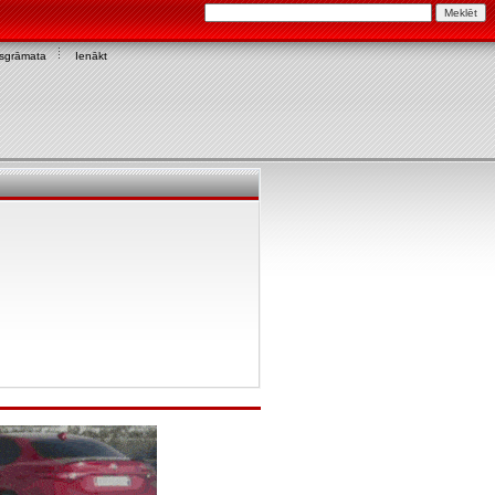
asgrāmata
Ienākt