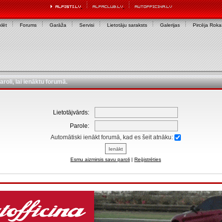
lēt
Forums
Garāža
Servisi
Lietotāju saraksts
Galerijas
Pircēja Rok
aroli, lai ienāktu forumā.
Lietotājvārds:
Parole:
Automātiski ienākt forumā, kad es šeit atnāku:
Esmu aizmirsis savu paroli
|
Reģistrēties