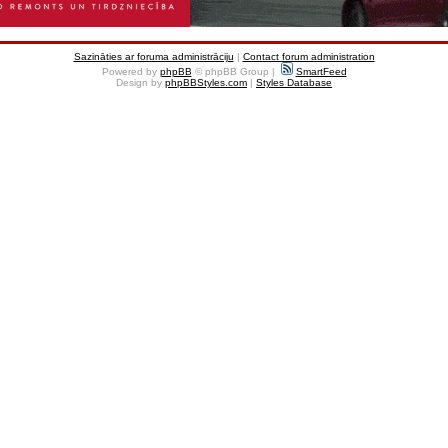
Sazināties ar foruma administrāciju
|
Contact forum administration
Powered by
phpBB
© phpBB Group |
SmartFeed
Design by
phpBBStyles.com
|
Styles Database