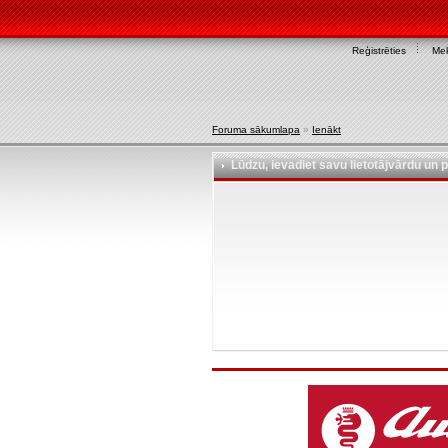
Reģistrēties
Mek
Foruma sākumlapa
»
Ienākt
Lūdzu, ievadiet savu lietotājvārdu un p