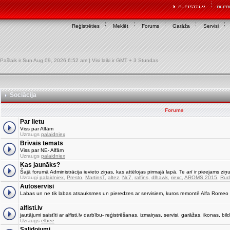
Reģistrēties
Meklēt
Forums
Garāža
Servisi
Pašlaik ir Sun Aug 09, 2026 6:52 am | Visi laiki ir GMT + 3 Stundas
Sociācija
Forums
Par lietu
Viss par Alfām
Uzraugs
palaidniex
Brīvais temats
Viss par NE- Alfām
Uzraugs
palaidniex
Kas jaunāks?
Šajā forumā Administrācija ievieto ziņas, kas attēlojas pirmajā lapā. Te arī ir pieejams ziņu
Uzraugi
palaidniex
,
Presto
,
MartinsT
,
altez
,
Nr.7
,
ralfins
,
dlhawk
,
riexc
,
AROMS 2015
,
Rud
Autoservisi
Labas un ne tik labas atsauksmes un pieredzes ar servisiem, kuros remontē Alfa Romeo
alfisti.lv
jautājumi saistīti ar alfisti.lv darbību- reģistrēšanas, izmaiņas, servisi, garāžas, ikonas, bild
Uzraugs
elbee
Salidojumi