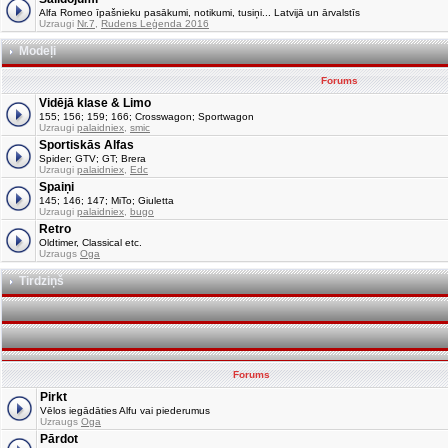
Alfa Romeo īpašnieku pasākumi, notikumi, tusiņi... Latvijā un ārvalstīs
Uzraugi
Nr.7
,
Rudens Leģenda 2016
Modeļi
Forums
Vidējā klase & Limo
155; 156; 159; 166; Crosswagon; Sportwagon
Uzraugi
palaidniex
,
smic
Sportiskās Alfas
Spider; GTV; GT; Brera
Uzraugi
palaidniex
,
Edc
Spaiņi
145; 146; 147; MiTo; Giuletta
Uzraugi
palaidniex
,
bugo
Retro
Oldtimer, Classical etc.
Uzraugs
Oga
Tirdziņš
Forums
Pirkt
Vēlos iegādāties Alfu vai piederumus
Uzraugs
Oga
Pārdot