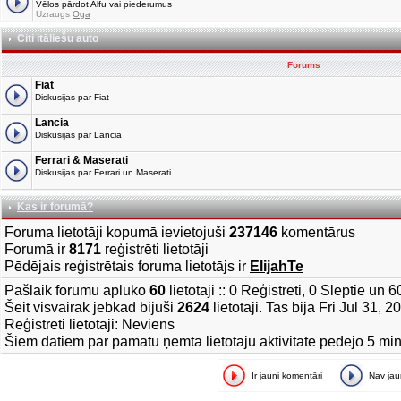
Vēlos pārdot Alfu vai piederumus
Uzraugs
Oga
Citi itāliešu auto
Forums
Fiat
Diskusijas par Fiat
Lancia
Diskusijas par Lancia
Ferrari & Maserati
Diskusijas par Ferrari un Maserati
Kas ir forumā?
Foruma lietotāji kopumā ievietojuši
237146
komentārus
Forumā ir
8171
reģistrēti lietotāji
Pēdējais reģistrētais foruma lietotājs ir
ElijahTe
Pašlaik forumu aplūko
60
lietotāji :: 0 Reģistrēti, 0 Slēptie un 
Šeit visvairāk jebkad bijuši
2624
lietotāji. Tas bija Fri Jul 31, 
Reģistrēti lietotāji: Neviens
Šiem datiem par pamatu ņemta lietotāju aktivitāte pēdējo 5 mi
Ir jauni komentāri
Nav ja