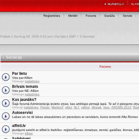
Reģistrēties
Meklēt
Forums
Garāža
Servisi
Pašlaik ir Sat Aug 08, 2026 3:16 pm | Visi laiki ir GMT + 3 Stundas
Sociācija
Forums
Par lietu
Viss par Alfām
Uzraugs
palaidniex
Brīvais temats
Viss par NE- Alfām
Uzraugs
palaidniex
Kas jaunāks?
Šajā forumā Administrācija ievieto ziņas, kas attēlojas pirmajā lapā. Te arī ir pieejams ziņu
Uzraugi
palaidniex
,
Presto
,
MartinsT
,
altez
,
Nr.7
,
ralfins
,
dlhawk
,
riexc
,
AROMS 2015
,
Rud
Autoservisi
Labas un ne tik labas atsauksmes un pieredzes ar servisiem, kuros remontē Alfa Romeo
alfisti.lv
jautājumi saistīti ar alfisti.lv darbību- reģistrēšanas, izmaiņas, servisi, garāžas, ikonas, bild
Uzraugs
elbee
Salidojumi