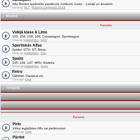
Alfa Romeo īpašnieku pasākumi, notikumi, tusiņi... Latvijā un ārvalstīs
Uzraugi
Nr.7
,
Rudens Leģenda 2016
Modeļi
Forums
Vidējā klase & Limo
155; 156; 159; 166; Crosswagon; Sportwagon
Uzraugi
palaidniex
,
smic
Sportiskās Alfas
Spider; GTV; GT; Brera
Uzraugi
palaidniex
,
Edc
Spaiņi
145; 146; 147; MiTo; Giuletta
Uzraugi
palaidniex
,
bugo
Retro
Oldtimer, Classical etc.
Uzraugs
Oga
Tirdziņš
Forums
Pirkt
Vēlos iegādāties Alfu vai piederumus
Uzraugs
Oga
Pārdot