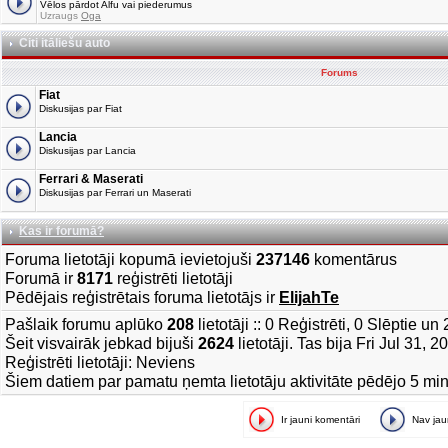
Vēlos pārdot Alfu vai piederumus
Uzraugs
Oga
Citi itāliešu auto
Forums
Fiat
Diskusijas par Fiat
Lancia
Diskusijas par Lancia
Ferrari & Maserati
Diskusijas par Ferrari un Maserati
Kas ir forumā?
Foruma lietotāji kopumā ievietojuši
237146
komentārus
Forumā ir
8171
reģistrēti lietotāji
Pēdējais reģistrētais foruma lietotājs ir
ElijahTe
Pašlaik forumu aplūko
208
lietotāji :: 0 Reģistrēti, 0 Slēptie u
Šeit visvairāk jebkad bijuši
2624
lietotāji. Tas bija Fri Jul 31, 
Reģistrēti lietotāji: Neviens
Šiem datiem par pamatu ņemta lietotāju aktivitāte pēdējo 5 mi
Ir jauni komentāri
Nav ja