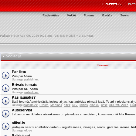
Reģistrēties
Meklēt
Forums
Garāža
Servisi
Pašlaik ir Sun Aug 09, 2026 9:23 am | Visi laiki ir GMT + 3 Stundas
Sociācija
Forums
Par lietu
Viss par Alfām
Uzraugs
palaidniex
Brīvais temats
Viss par NE- Alfām
Uzraugs
palaidniex
Kas jaunāks?
Šajā forumā Administrācija ievieto ziņas, kas attēlojas pirmajā lapā. Te arī ir pieejams ziņu
Uzraugi
palaidniex
,
Presto
,
MartinsT
,
altez
,
Nr.7
,
ralfins
,
dlhawk
,
riexc
,
AROMS 2015
,
Rud
Autoservisi
Labas un ne tik labas atsauksmes un pieredzes ar servisiem, kuros remontē Alfa Romeo
alfisti.lv
jautājumi saistīti ar alfisti.lv darbību- reģistrēšanas, izmaiņas, servisi, garāžas, ikonas, bild
Uzraugs
elbee
Salidojumi