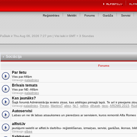
Reģistrēties
Meklēt
Forums
Garāža
Servisi
Pašlaik ir Thu Aug 06, 2026 7:27 pm | Visi laiki ir GMT + 3 Stundas
Sociācija
Forums
Par lietu
Viss par Alfām
Uzraugs
palaidniex
Brīvais temats
Viss par NE- Alfām
Uzraugs
palaidniex
Kas jaunāks?
Šajā forumā Administrācija ievieto ziņas, kas attēlojas pirmajā lapā. Te arī ir pieejams ziņu
Uzraugi
palaidniex
,
Presto
,
MartinsT
,
altez
,
Nr.7
,
ralfins
,
dlhawk
,
riexc
,
AROMS 2015
,
Rud
Autoservisi
Labas un ne tik labas atsauksmes un pieredzes ar servisiem, kuros remontē Alfa Romeo
alfisti.lv
jautājumi saistīti ar alfisti.lv darbību- reģistrēšanas, izmaiņas, servisi, garāžas, ikonas, bild
Uzraugs
elbee
Salidojumi