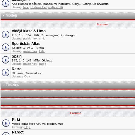
Alfa Romeo īpašnieku pasākumi, notikumi, tusiņi... Latvijā un ārvalstīs
Uzraugi
Nr.7
,
Rudens Leģenda 2016
Modeļi
Forums
Vidējā klase & Limo
155; 156; 159; 166; Crosswagon; Sportwagon
Uzraugi
palaidniex
,
smic
Sportiskās Alfas
Spider; GTV; GT; Brera
Uzraugi
palaidniex
,
Edc
Spaiņi
145; 146; 147; MiTo; Giuletta
Uzraugi
palaidniex
,
bugo
Retro
Oldtimer, Classical etc.
Uzraugs
Oga
Tirdziņš
Forums
Pirkt
Vēlos iegādāties Alfu vai piederumus
Uzraugs
Oga
Pārdot