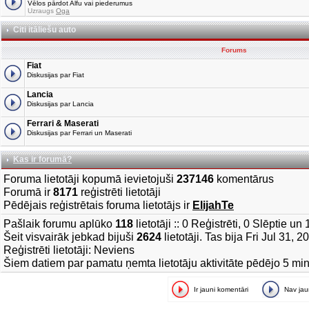
Vēlos pārdot Alfu vai piederumus
Uzraugs
Oga
Citi itāliešu auto
Forums
Fiat
Diskusijas par Fiat
Lancia
Diskusijas par Lancia
Ferrari & Maserati
Diskusijas par Ferrari un Maserati
Kas ir forumā?
Foruma lietotāji kopumā ievietojuši
237146
komentārus
Forumā ir
8171
reģistrēti lietotāji
Pēdējais reģistrētais foruma lietotājs ir
ElijahTe
Pašlaik forumu aplūko
118
lietotāji :: 0 Reģistrēti, 0 Slēptie u
Šeit visvairāk jebkad bijuši
2624
lietotāji. Tas bija Fri Jul 31, 
Reģistrēti lietotāji: Neviens
Šiem datiem par pamatu ņemta lietotāju aktivitāte pēdējo 5 mi
Ir jauni komentāri
Nav ja