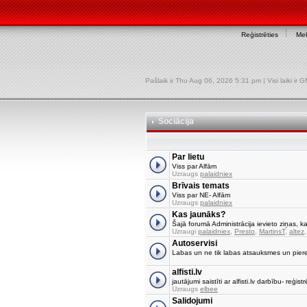
Reģistrēties
Mek
Pašlaik ir Thu Aug 06, 2026 5:31 pm | Visi laiki ir
Sociācija
Par lietu
Viss par Alfām
Uzraugs
palaidniex
Brīvais temats
Viss par NE- Alfām
Uzraugs
palaidniex
Kas jaunāks?
Šajā forumā Administrācija ievieto ziņas, ka
Uzraugi
palaidniex
,
Presto
,
MartinsT
,
altez
Autoservisi
Labas un ne tik labas atsauksmes un pier
alfisti.lv
jautājumi saistīti ar alfisti.lv darbību- reģi
Uzraugs
elbee
Salidojumi