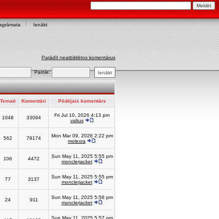
asgrāmata
Ienākt
Parādīt neatbildētos komentārus
Parole:
Temati
Komentāri
Pēdējais komentārs
Fri Jul 10, 2026 4:13 pm
1048
33094
valtus
Mon Mar 09, 2026 2:22 pm
562
79174
molexra
Sun May 11, 2025 5:55 pm
106
4472
monclerjacket
Sun May 11, 2025 5:55 pm
77
3137
monclerjacket
Sun May 11, 2025 5:56 pm
24
911
monclerjacket
Sun May 11, 2025 5:57 pm