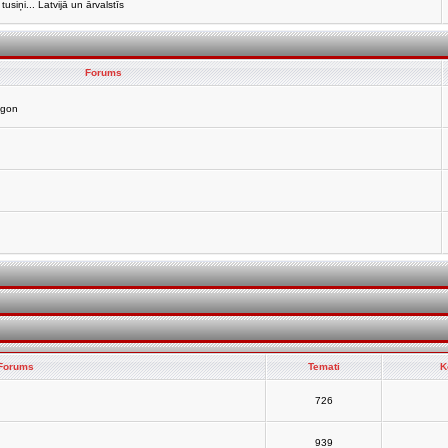
siņi... Latvijā un ārvalstīs
Forums
agon
Forums
Temati
K
726
939