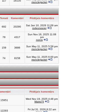
117
16135
monclerjacket
Temati
Komentāri
Pēdējais komentārs
Sat Jan 10, 2026 11:09 am
692
20290
rodeoneerer
Sun Nov 16, 2025 11:08
78
4317
pm
norcis
Sun May 11, 2025 5:59 pm
159
3686
monclerjacket
Sun May 11, 2025 6:00 pm
74
8158
monclerjacket
omentāri
Pēdējais komentārs
Wed Nov 19, 2025 4:48 pm
15951
Mairis75
Fri Jul 31, 2026 8:22 am
12293