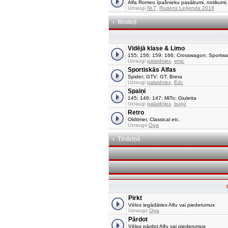
Alfa Romeo īpašnieku pasākumi, notikumi, tu
Uzraugi
Nr.7
,
Rudens Leģenda 2016
Modeļi
Vidējā klase & Limo
155; 156; 159; 166; Crosswagon; Sportw
Uzraugi
palaidniex
,
smic
Sportiskās Alfas
Spider; GTV; GT; Brera
Uzraugi
palaidniex
,
Edc
Spaiņi
145; 146; 147; MiTo; Giuletta
Uzraugi
palaidniex
,
bugo
Retro
Oldtimer, Classical etc.
Uzraugs
Oga
Tirdziņš
Pirkt
Vēlos iegādāties Alfu vai piederumus
Uzraugs
Oga
Pārdot
Vēlos pārdot Alfu vai piederumus