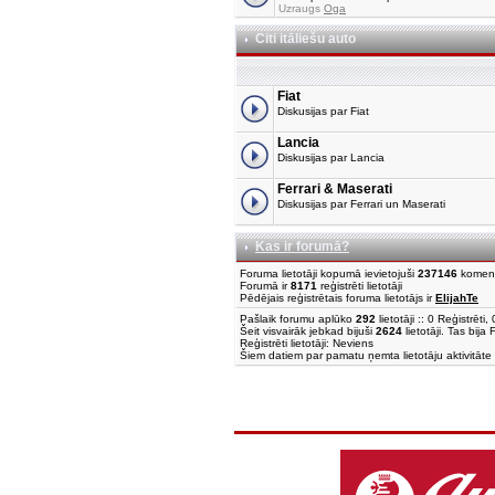
Uzraugs
Oga
Citi itāliešu auto
Fiat
Diskusijas par Fiat
Lancia
Diskusijas par Lancia
Ferrari & Maserati
Diskusijas par Ferrari un Maserati
Kas ir forumā?
Foruma lietotāji kopumā ievietojuši
237146
komen
Forumā ir
8171
reģistrēti lietotāji
Pēdējais reģistrētais foruma lietotājs ir
ElijahTe
Pašlaik forumu aplūko
292
lietotāji :: 0 Reģistrēt
Šeit visvairāk jebkad bijuši
2624
lietotāji. Tas bija
Reģistrēti lietotāji: Neviens
Šiem datiem par pamatu ņemta lietotāju aktivitāte