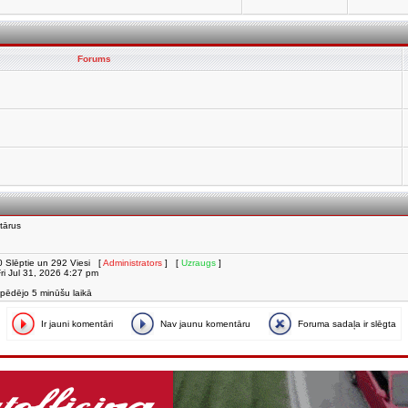
Forums
tārus
i, 0 Slēptie un 292 Viesi [
Administrators
] [
Uzraugs
]
 Fri Jul 31, 2026 4:27 pm
 pēdējo 5 minūšu laikā
Ir jauni komentāri
Nav jaunu komentāru
Foruma sadaļa ir slēgta