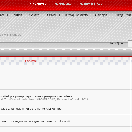
lēt
Forums
Garāža
Servisi
Lietotāju saraksts
Galerijas
Pircēja Rok
 GMT + 3 Stundas
Lietotājvārds:
Forums
s attēlojas pirmajā lapā. Te arī ir pieejams ziņu arhīvs.
,
Nr.7
,
ralfins
,
dlhawk
,
riexc
,
AROMS 2015
,
Rudens Leģenda 2016
edzes ar servisiem, kuros remontē Alfa Romeo
strēšanas, izmaiņas, servisi, garāžas, ikonas, bildes utt. u.c.