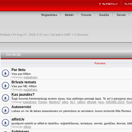
Reģistrēties
Meklēt
Forums
Garāža
Servisi
Pašlaik ir Fri Aug 07, 2026 4:37 pm | Visi laiki ir GMT + 3 Stundas
Sociācija
Forums
Par lietu
Viss par Alfām
Uzraugs
palaidniex
Brīvais temats
Viss par NE- Alfām
Uzraugs
palaidniex
Kas jaunāks?
Šajā forumā Administrācija ievieto ziņas, kas attēlojas pirmajā lapā. Te arī ir pieejams ziņu
Uzraugi
palaidniex
,
Presto
,
MartinsT
,
altez
,
Nr.7
,
ralfins
,
dlhawk
,
riexc
,
AROMS 2015
,
Rud
Autoservisi
Labas un ne tik labas atsauksmes un pieredzes ar servisiem, kuros remontē Alfa Romeo
alfisti.lv
jautājumi saistīti ar alfisti.lv darbību- reģistrēšanas, izmaiņas, servisi, garāžas, ikonas, bild
Uzraugs
elbee
Salidojumi