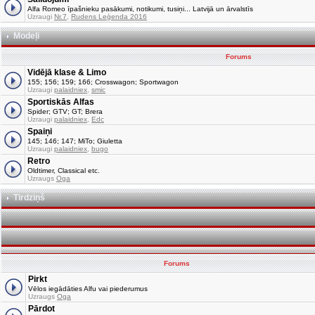
Alfa Romeo īpašnieku pasākumi, notikumi, tusiņi... Latvijā un ārvalstīs
Uzraugi
Nr.7
,
Rudens Leģenda 2016
Modeļi
Forums
Vidējā klase & Limo
155; 156; 159; 166; Crosswagon; Sportwagon
Uzraugi
palaidniex
,
smic
Sportiskās Alfas
Spider; GTV; GT; Brera
Uzraugi
palaidniex
,
Edc
Spaiņi
145; 146; 147; MiTo; Giuletta
Uzraugi
palaidniex
,
bugo
Retro
Oldtimer, Classical etc.
Uzraugs
Oga
Tirdziņš
Forums
Pirkt
Vēlos iegādāties Alfu vai piederumus
Uzraugs
Oga
Pārdot