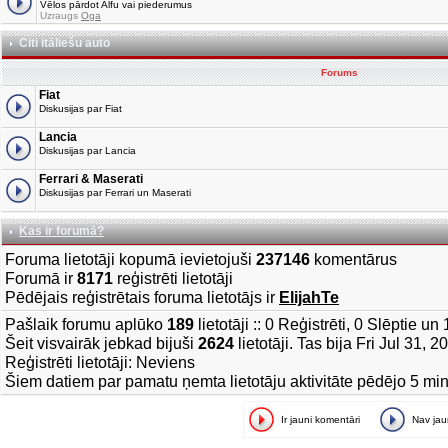
Vēlos pārdot Alfu vai piederumus
Uzraugs
Oga
Citi itāliešu auto
Forums
Fiat
Diskusijas par Fiat
Lancia
Diskusijas par Lancia
Ferrari & Maserati
Diskusijas par Ferrari un Maserati
Kas ir forumā?
Foruma lietotāji kopumā ievietojuši
237146
komentārus
Forumā ir
8171
reģistrēti lietotāji
Pēdējais reģistrētais foruma lietotājs ir
ElijahTe
Pašlaik forumu aplūko
189
lietotāji :: 0 Reģistrēti, 0 Slēptie u
Šeit visvairāk jebkad bijuši
2624
lietotāji. Tas bija Fri Jul 31, 
Reģistrēti lietotāji: Neviens
Šiem datiem par pamatu ņemta lietotāju aktivitāte pēdējo 5 mi
Ir jauni komentāri
Nav ja