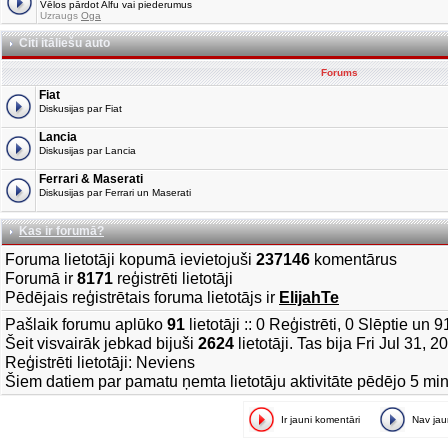
Vēlos pārdot Alfu vai piederumus
Uzraugs
Oga
Citi itāliešu auto
Forums
Fiat
Diskusijas par Fiat
Lancia
Diskusijas par Lancia
Ferrari & Maserati
Diskusijas par Ferrari un Maserati
Kas ir forumā?
Foruma lietotāji kopumā ievietojuši
237146
komentārus
Forumā ir
8171
reģistrēti lietotāji
Pēdējais reģistrētais foruma lietotājs ir
ElijahTe
Pašlaik forumu aplūko
91
lietotāji :: 0 Reģistrēti, 0 Slēptie un 
Šeit visvairāk jebkad bijuši
2624
lietotāji. Tas bija Fri Jul 31, 
Reģistrēti lietotāji: Neviens
Šiem datiem par pamatu ņemta lietotāju aktivitāte pēdējo 5 mi
Ir jauni komentāri
Nav ja