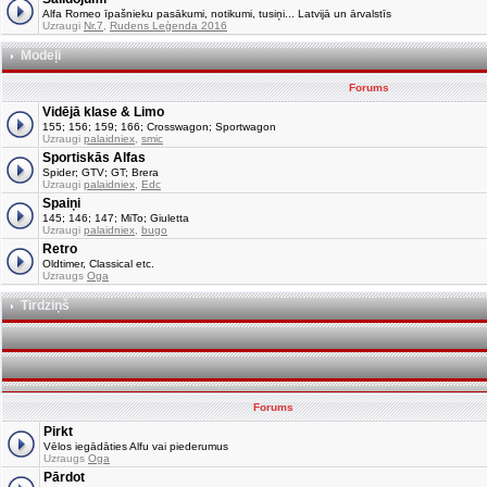
Alfa Romeo īpašnieku pasākumi, notikumi, tusiņi... Latvijā un ārvalstīs
Uzraugi
Nr.7
,
Rudens Leģenda 2016
Modeļi
Forums
Vidējā klase & Limo
155; 156; 159; 166; Crosswagon; Sportwagon
Uzraugi
palaidniex
,
smic
Sportiskās Alfas
Spider; GTV; GT; Brera
Uzraugi
palaidniex
,
Edc
Spaiņi
145; 146; 147; MiTo; Giuletta
Uzraugi
palaidniex
,
bugo
Retro
Oldtimer, Classical etc.
Uzraugs
Oga
Tirdziņš
Forums
Pirkt
Vēlos iegādāties Alfu vai piederumus
Uzraugs
Oga
Pārdot