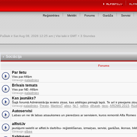
Reģistrēties
Meklēt
Forums
Garāža
Servisi
Pašlaik ir Sat Aug 08, 2026 12:25 am | Visi laiki ir GMT + 3 Stundas
Sociācija
Forums
Par lietu
Viss par Alfām
Uzraugs
palaidniex
Brīvais temats
Viss par NE- Alfām
Uzraugs
palaidniex
Kas jaunāks?
Šajā forumā Administrācija ievieto ziņas, kas attēlojas pirmajā lapā. Te arī ir pieejams ziņu
Uzraugi
palaidniex
,
Presto
,
MartinsT
,
altez
,
Nr.7
,
ralfins
,
dlhawk
,
riexc
,
AROMS 2015
,
Rud
Autoservisi
Labas un ne tik labas atsauksmes un pieredzes ar servisiem, kuros remontē Alfa Romeo
alfisti.lv
jautājumi saistīti ar alfisti.lv darbību- reģistrēšanas, izmaiņas, servisi, garāžas, ikonas, bild
Uzraugs
elbee
Salidojumi