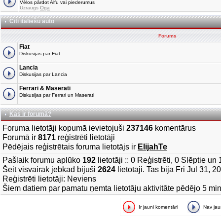
Vēlos pārdot Alfu vai piederumus
Uzraugs
Oga
Citi itāliešu auto
Forums
Fiat
Diskusijas par Fiat
Lancia
Diskusijas par Lancia
Ferrari & Maserati
Diskusijas par Ferrari un Maserati
Kas ir forumā?
Foruma lietotāji kopumā ievietojuši
237146
komentārus
Forumā ir
8171
reģistrēti lietotāji
Pēdējais reģistrētais foruma lietotājs ir
ElijahTe
Pašlaik forumu aplūko
192
lietotāji :: 0 Reģistrēti, 0 Slēptie u
Šeit visvairāk jebkad bijuši
2624
lietotāji. Tas bija Fri Jul 31, 
Reģistrēti lietotāji: Neviens
Šiem datiem par pamatu ņemta lietotāju aktivitāte pēdējo 5 mi
Ir jauni komentāri
Nav ja