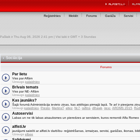
Reģistrēties
Meklēt
Forums
Garāža
Servisi
Pašlaik ir Thu Aug 06, 2026 2:41 pm | Visi laiki ir GMT + 3 Stundas
Sociācija
Forums
Par lietu
Viss par Alfām
Uzraugs
palaidniex
Brīvais temats
Viss par NE- Alfām
Uzraugs
palaidniex
Kas jaunāks?
Šajā forumā Administrācija ievieto ziņas, kas attēlojas pirmajā lapā. Te arī ir pieejams ziņu
Uzraugi
palaidniex
,
Presto
,
MartinsT
,
altez
,
Nr.7
,
ralfins
,
dlhawk
,
riexc
,
AROMS 2015
,
Rud
Autoservisi
Labas un ne tik labas atsauksmes un pieredzes ar servisiem, kuros remontē Alfa Romeo
alfisti.lv
jautājumi saistīti ar alfisti.lv darbību- reģistrēšanas, izmaiņas, servisi, garāžas, ikonas, bild
Uzraugs
elbee
Salidojumi