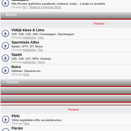
Alfa Romeo īpašnieku pasākumi, notikumi, tusiņi... Latvijā un ārvalstīs
Uzraugi
Nr.7
,
Rudens Leģenda 2016
Modeļi
Forums
Vidējā klase & Limo
155; 156; 159; 166; Crosswagon; Sportwagon
Uzraugi
palaidniex
,
smic
Sportiskās Alfas
Spider; GTV; GT; Brera
Uzraugi
palaidniex
,
Edc
Spaiņi
145; 146; 147; MiTo; Giuletta
Uzraugi
palaidniex
,
bugo
Retro
Oldtimer, Classical etc.
Uzraugs
Oga
Tirdziņš
Forums
Pirkt
Vēlos iegādāties Alfu vai piederumus
Uzraugs
Oga
Pārdot