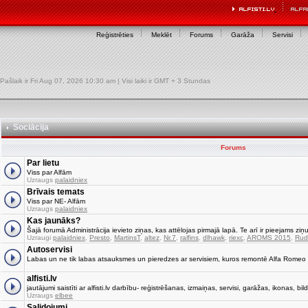
Reģistrēties
Meklēt
Forums
Garāža
Servisi
Pašlaik ir Fri Aug 07, 2026 10:30 am | Visi laiki ir GMT + 3 Stundas
Sociācija
Forums
Par lietu
Viss par Alfām
Uzraugs
palaidniex
Brīvais temats
Viss par NE- Alfām
Uzraugs
palaidniex
Kas jaunāks?
Šajā forumā Administrācija ievieto ziņas, kas attēlojas pirmajā lapā. Te arī ir pieejams ziņu
Uzraugi
palaidniex
,
Presto
,
MartinsT
,
altez
,
Nr.7
,
ralfins
,
dlhawk
,
riexc
,
AROMS 2015
,
Rud
Autoservisi
Labas un ne tik labas atsauksmes un pieredzes ar servisiem, kuros remontē Alfa Romeo
alfisti.lv
jautājumi saistīti ar alfisti.lv darbību- reģistrēšanas, izmaiņas, servisi, garāžas, ikonas, bild
Uzraugs
elbee
Salidojumi