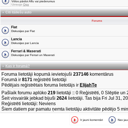
Vēlos pārdot Alfu vai piederumus
Uzraugs
Oga
Citi itāliešu auto
Forums
Fiat
Diskusijas par Fiat
Lancia
Diskusijas par Lancia
Ferrari & Maserati
Diskusijas par Ferrari un Maserati
Kas ir forumā?
Foruma lietotāji kopumā ievietojuši
237146
komentārus
Forumā ir
8171
reģistrēti lietotāji
Pēdējais reģistrētais foruma lietotājs ir
ElijahTe
Pašlaik forumu aplūko
219
lietotāji :: 0 Reģistrēti, 0 Slēptie u
Šeit visvairāk jebkad bijuši
2624
lietotāji. Tas bija Fri Jul 31, 
Reģistrēti lietotāji: Neviens
Šiem datiem par pamatu ņemta lietotāju aktivitāte pēdējo 5 mi
Ir jauni komentāri
Nav ja