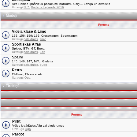
Alfa Romeo īpašnieku pasākumi, notikumi, tusiņi... Latvijā un ārvalstīs
Uzraugi
Nr.7
,
Rudens Leģenda 2016
Modeļi
Forums
Vidējā klase & Limo
155; 156; 159; 166; Crosswagon; Sportwagon
Uzraugi
palaidniex
,
smic
Sportiskās Alfas
Spider; GTV; GT; Brera
Uzraugi
palaidniex
,
Edc
Spaiņi
145; 146; 147; MiTo; Giuletta
Uzraugi
palaidniex
,
bugo
Retro
Oldtimer, Classical etc.
Uzraugs
Oga
Tirdziņš
Forums
Pirkt
Vēlos iegādāties Alfu vai piederumus
Uzraugs
Oga
Pārdot