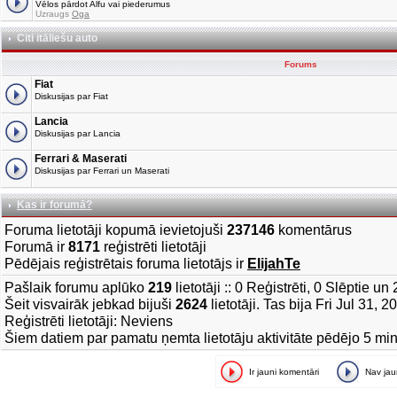
Vēlos pārdot Alfu vai piederumus
Uzraugs
Oga
Citi itāliešu auto
Forums
Fiat
Diskusijas par Fiat
Lancia
Diskusijas par Lancia
Ferrari & Maserati
Diskusijas par Ferrari un Maserati
Kas ir forumā?
Foruma lietotāji kopumā ievietojuši
237146
komentārus
Forumā ir
8171
reģistrēti lietotāji
Pēdējais reģistrētais foruma lietotājs ir
ElijahTe
Pašlaik forumu aplūko
219
lietotāji :: 0 Reģistrēti, 0 Slēptie u
Šeit visvairāk jebkad bijuši
2624
lietotāji. Tas bija Fri Jul 31, 
Reģistrēti lietotāji: Neviens
Šiem datiem par pamatu ņemta lietotāju aktivitāte pēdējo 5 mi
Ir jauni komentāri
Nav ja