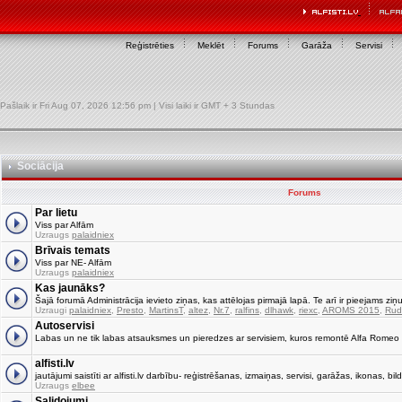
Reģistrēties
Meklēt
Forums
Garāža
Servisi
Pašlaik ir Fri Aug 07, 2026 12:56 pm | Visi laiki ir GMT + 3 Stundas
Sociācija
Forums
Par lietu
Viss par Alfām
Uzraugs
palaidniex
Brīvais temats
Viss par NE- Alfām
Uzraugs
palaidniex
Kas jaunāks?
Šajā forumā Administrācija ievieto ziņas, kas attēlojas pirmajā lapā. Te arī ir pieejams ziņu
Uzraugi
palaidniex
,
Presto
,
MartinsT
,
altez
,
Nr.7
,
ralfins
,
dlhawk
,
riexc
,
AROMS 2015
,
Rud
Autoservisi
Labas un ne tik labas atsauksmes un pieredzes ar servisiem, kuros remontē Alfa Romeo
alfisti.lv
jautājumi saistīti ar alfisti.lv darbību- reģistrēšanas, izmaiņas, servisi, garāžas, ikonas, bild
Uzraugs
elbee
Salidojumi