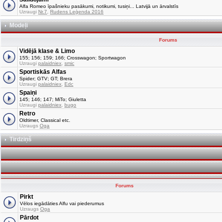
Alfa Romeo īpašnieku pasākumi, notikumi, tusiņi... Latvijā un ārvalstīs
Uzraugi
Nr.7
,
Rudens Leģenda 2016
Modeļi
Forums
Vidējā klase & Limo
155; 156; 159; 166; Crosswagon; Sportwagon
Uzraugi
palaidniex
,
smic
Sportiskās Alfas
Spider; GTV; GT; Brera
Uzraugi
palaidniex
,
Edc
Spaiņi
145; 146; 147; MiTo; Giuletta
Uzraugi
palaidniex
,
bugo
Retro
Oldtimer, Classical etc.
Uzraugs
Oga
Tirdziņš
Forums
Pirkt
Vēlos iegādāties Alfu vai piederumus
Uzraugs
Oga
Pārdot