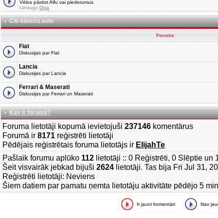
Vēlos pārdot Alfu vai piederumus
Uzraugs
Oga
Citi itāliešu auto
Forums
Fiat
Diskusijas par Fiat
Lancia
Diskusijas par Lancia
Ferrari & Maserati
Diskusijas par Ferrari un Maserati
Kas ir forumā?
Foruma lietotāji kopumā ievietojuši
237146
komentārus
Forumā ir
8171
reģistrēti lietotāji
Pēdējais reģistrētais foruma lietotājs ir
ElijahTe
Pašlaik forumu aplūko
112
lietotāji :: 0 Reģistrēti, 0 Slēptie u
Šeit visvairāk jebkad bijuši
2624
lietotāji. Tas bija Fri Jul 31, 
Reģistrēti lietotāji: Neviens
Šiem datiem par pamatu ņemta lietotāju aktivitāte pēdējo 5 mi
Ir jauni komentāri
Nav ja