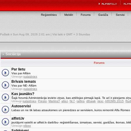
Reģistrēties
Meklēt
Forums
Garāža
Servisi
Pašlaik ir Sun Aug 09, 2026 2:01 am | Visi laiki ir GMT + 3 Stundas
Sociācija
Forums
Par lietu
Viss par Alfām
Uzraugs
palaidniex
Brīvais temats
Viss par NE- Alfām
Uzraugs
palaidniex
Kas jaunāks?
Šajā forumā Administrācija ievieto ziņas, kas attēlojas pirmajā lapā. Te arī ir pieejams ziņu
Uzraugi
palaidniex
,
Presto
,
MartinsT
,
altez
,
Nr.7
,
ralfins
,
dlhawk
,
riexc
,
AROMS 2015
,
Rud
Autoservisi
Labas un ne tik labas atsauksmes un pieredzes ar servisiem, kuros remontē Alfa Romeo
alfisti.lv
jautājumi saistīti ar alfisti.lv darbību- reģistrēšanas, izmaiņas, servisi, garāžas, ikonas, bild
Uzraugs
elbee
Salidojumi