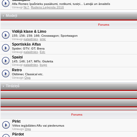
Alfa Romeo īpašnieku pasākumi, notikumi, tusiņi... Latvijā un ārvalstīs
Uzraugi
Nr.7
,
Rudens Leģenda 2016
Modeļi
Forums
Vidējā klase & Limo
155; 156; 159; 166; Crosswagon; Sportwagon
Uzraugi
palaidniex
,
smic
Sportiskās Alfas
Spider; GTV; GT; Brera
Uzraugi
palaidniex
,
Edc
Spaiņi
145; 146; 147; MiTo; Giuletta
Uzraugi
palaidniex
,
bugo
Retro
Oldtimer, Classical etc.
Uzraugs
Oga
Tirdziņš
Forums
Pirkt
Vēlos iegādāties Alfu vai piederumus
Uzraugs
Oga
Pārdot