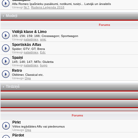
Alfa Romeo īpašnieku pasākumi, notikumi, tusiņi... Latvijā un ārvalstīs
Uzraugi
Nr.7
,
Rudens Leģenda 2016
Modeļi
Forums
Vidējā klase & Limo
155; 156; 159; 166; Crosswagon; Sportwagon
Uzraugi
palaidniex
,
smic
Sportiskās Alfas
Spider; GTV; GT; Brera
Uzraugi
palaidniex
,
Edc
Spaiņi
145; 146; 147; MiTo; Giuletta
Uzraugi
palaidniex
,
bugo
Retro
Oldtimer, Classical etc.
Uzraugs
Oga
Tirdziņš
Forums
Pirkt
Vēlos iegādāties Alfu vai piederumus
Uzraugs
Oga
Pārdot