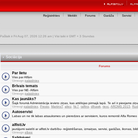
Reģistrēties
Meklēt
Forums
Garāža
Servisi
Pašlaik ir Fri Aug 07, 2026 12:26 am | Visi laiki ir GMT + 3 Stundas
Sociācija
Forums
Par lietu
Viss par Alfām
Uzraugs
palaidniex
Brīvais temats
Viss par NE- Alfām
Uzraugs
palaidniex
Kas jaunāks?
Šajā forumā Administrācija ievieto ziņas, kas attēlojas pirmajā lapā. Te arī ir pieejams ziņu
Uzraugi
palaidniex
,
Presto
,
MartinsT
,
altez
,
Nr.7
,
ralfins
,
dlhawk
,
riexc
,
AROMS 2015
,
Rud
Autoservisi
Labas un ne tik labas atsauksmes un pieredzes ar servisiem, kuros remontē Alfa Romeo
alfisti.lv
jautājumi saistīti ar alfisti.lv darbību- reģistrēšanas, izmaiņas, servisi, garāžas, ikonas, bild
Uzraugs
elbee
Salidojumi