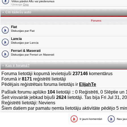
Vēlos pārdot Alfu vai piederumus
Uzraugs
Oga
Citi itāliešu auto
Forums
Fiat
Diskusijas par Fiat
Lancia
Diskusijas par Lancia
Ferrari & Maserati
Diskusijas par Ferrari un Maserati
Kas ir forumā?
Foruma lietotāji kopumā ievietojuši
237146
komentārus
Forumā ir
8171
reģistrēti lietotāji
Pēdējais reģistrētais foruma lietotājs ir
ElijahTe
Pašlaik forumu aplūko
104
lietotāji :: 0 Reģistrēti, 0 Slēptie u
Šeit visvairāk jebkad bijuši
2624
lietotāji. Tas bija Fri Jul 31, 
Reģistrēti lietotāji: Neviens
Šiem datiem par pamatu ņemta lietotāju aktivitāte pēdējo 5 mi
Ir jauni komentāri
Nav ja