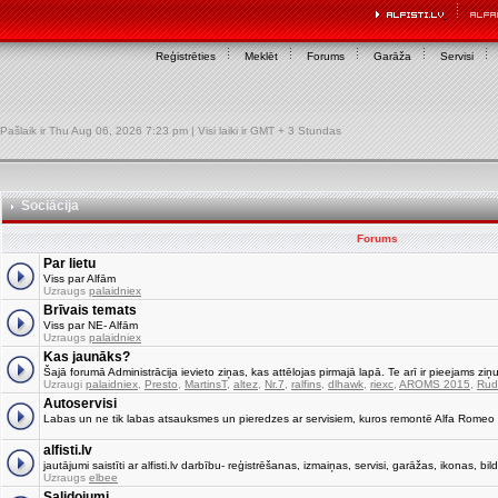
Reģistrēties
Meklēt
Forums
Garāža
Servisi
Pašlaik ir Thu Aug 06, 2026 7:23 pm | Visi laiki ir GMT + 3 Stundas
Sociācija
Forums
Par lietu
Viss par Alfām
Uzraugs
palaidniex
Brīvais temats
Viss par NE- Alfām
Uzraugs
palaidniex
Kas jaunāks?
Šajā forumā Administrācija ievieto ziņas, kas attēlojas pirmajā lapā. Te arī ir pieejams ziņu
Uzraugi
palaidniex
,
Presto
,
MartinsT
,
altez
,
Nr.7
,
ralfins
,
dlhawk
,
riexc
,
AROMS 2015
,
Rud
Autoservisi
Labas un ne tik labas atsauksmes un pieredzes ar servisiem, kuros remontē Alfa Romeo
alfisti.lv
jautājumi saistīti ar alfisti.lv darbību- reģistrēšanas, izmaiņas, servisi, garāžas, ikonas, bild
Uzraugs
elbee
Salidojumi