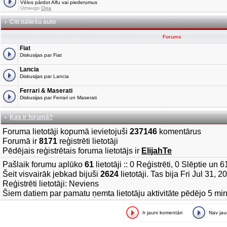
Vēlos pārdot Alfu vai piederumus
Uzraugs
Oga
Citi itāliešu auto
Forums
Fiat
Diskusijas par Fiat
Lancia
Diskusijas par Lancia
Ferrari & Maserati
Diskusijas par Ferrari un Maserati
Kas ir forumā?
Foruma lietotāji kopumā ievietojuši
237146
komentārus
Forumā ir
8171
reģistrēti lietotāji
Pēdējais reģistrētais foruma lietotājs ir
ElijahTe
Pašlaik forumu aplūko
61
lietotāji :: 0 Reģistrēti, 0 Slēptie un 
Šeit visvairāk jebkad bijuši
2624
lietotāji. Tas bija Fri Jul 31, 
Reģistrēti lietotāji: Neviens
Šiem datiem par pamatu ņemta lietotāju aktivitāte pēdējo 5 mi
Ir jauni komentāri
Nav ja