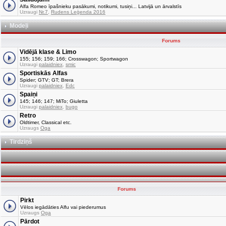
Alfa Romeo īpašnieku pasākumi, notikumi, tusiņi... Latvijā un ārvalstīs
Uzraugi
Nr.7
,
Rudens Leģenda 2016
Modeļi
Forums
Vidējā klase & Limo
155; 156; 159; 166; Crosswagon; Sportwagon
Uzraugi
palaidniex
,
smic
Sportiskās Alfas
Spider; GTV; GT; Brera
Uzraugi
palaidniex
,
Edc
Spaiņi
145; 146; 147; MiTo; Giuletta
Uzraugi
palaidniex
,
bugo
Retro
Oldtimer, Classical etc.
Uzraugs
Oga
Tirdziņš
Forums
Pirkt
Vēlos iegādāties Alfu vai piederumus
Uzraugs
Oga
Pārdot