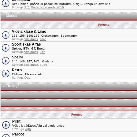
Alfa Romeo īpašnieku pasākumi, notikumi, tusiņi... Latvijā un ārvalstīs
Uzraugi
Nr.7
,
Rudens Leģenda 2016
Modeļi
Forums
Vidējā klase & Limo
155; 156; 159; 166; Crosswagon; Sportwagon
Uzraugi
palaidniex
,
smic
Sportiskās Alfas
Spider; GTV; GT; Brera
Uzraugi
palaidniex
,
Edc
Spaiņi
145; 146; 147; MiTo; Giuletta
Uzraugi
palaidniex
,
bugo
Retro
Oldtimer, Classical etc.
Uzraugs
Oga
Tirdziņš
Forums
Pirkt
Vēlos iegādāties Alfu vai piederumus
Uzraugs
Oga
Pārdot