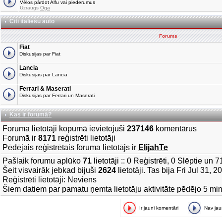
Vēlos pārdot Alfu vai piederumus
Uzraugs
Oga
Citi itāliešu auto
Forums
Fiat
Diskusijas par Fiat
Lancia
Diskusijas par Lancia
Ferrari & Maserati
Diskusijas par Ferrari un Maserati
Kas ir forumā?
Foruma lietotāji kopumā ievietojuši
237146
komentārus
Forumā ir
8171
reģistrēti lietotāji
Pēdējais reģistrētais foruma lietotājs ir
ElijahTe
Pašlaik forumu aplūko
71
lietotāji :: 0 Reģistrēti, 0 Slēptie un 
Šeit visvairāk jebkad bijuši
2624
lietotāji. Tas bija Fri Jul 31, 
Reģistrēti lietotāji: Neviens
Šiem datiem par pamatu ņemta lietotāju aktivitāte pēdējo 5 mi
Ir jauni komentāri
Nav ja