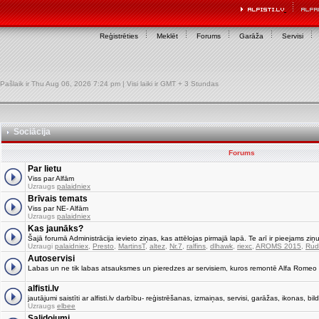
Reģistrēties
Meklēt
Forums
Garāža
Servisi
Pašlaik ir Thu Aug 06, 2026 7:24 pm | Visi laiki ir GMT + 3 Stundas
Sociācija
Forums
Par lietu
Viss par Alfām
Uzraugs
palaidniex
Brīvais temats
Viss par NE- Alfām
Uzraugs
palaidniex
Kas jaunāks?
Šajā forumā Administrācija ievieto ziņas, kas attēlojas pirmajā lapā. Te arī ir pieejams ziņu
Uzraugi
palaidniex
,
Presto
,
MartinsT
,
altez
,
Nr.7
,
ralfins
,
dlhawk
,
riexc
,
AROMS 2015
,
Rud
Autoservisi
Labas un ne tik labas atsauksmes un pieredzes ar servisiem, kuros remontē Alfa Romeo
alfisti.lv
jautājumi saistīti ar alfisti.lv darbību- reģistrēšanas, izmaiņas, servisi, garāžas, ikonas, bild
Uzraugs
elbee
Salidojumi