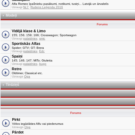
Alfa Romeo īpašnieku pasākumi, notikumi, tusiņi... Latvijā un ārvalstīs
Uzraugi
Nr.7
,
Rudens Leģenda 2016
Modeļi
Forums
Vidējā klase & Limo
155; 156; 159; 166; Crosswagon; Sportwagon
Uzraugi
palaidniex
,
smic
Sportiskās Alfas
Spider; GTV; GT; Brera
Uzraugi
palaidniex
,
Edc
Spaiņi
145; 146; 147; MiTo; Giuletta
Uzraugi
palaidniex
,
bugo
Retro
Oldtimer, Classical etc.
Uzraugs
Oga
Tirdziņš
Forums
Pirkt
Vēlos iegādāties Alfu vai piederumus
Uzraugs
Oga
Pārdot