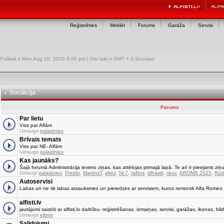
Reģistrēties
Meklēt
Forums
Garāža
Servisi
Pašlaik ir Mon Aug 10, 2026 8:08 pm | Visi laiki ir GMT + 3 Stundas
Sociācija
Forums
Par lietu
Viss par Alfām
Uzraugs
palaidniex
Brīvais temats
Viss par NE- Alfām
Uzraugs
palaidniex
Kas jaunāks?
Šajā forumā Administrācija ievieto ziņas, kas attēlojas pirmajā lapā. Te arī ir pieejams ziņu
Uzraugi
palaidniex
,
Presto
,
MartinsT
,
altez
,
Nr.7
,
ralfins
,
dlhawk
,
riexc
,
AROMS 2015
,
Rud
Autoservisi
Labas un ne tik labas atsauksmes un pieredzes ar servisiem, kuros remontē Alfa Romeo
alfisti.lv
jautājumi saistīti ar alfisti.lv darbību- reģistrēšanas, izmaiņas, servisi, garāžas, ikonas, bild
Uzraugs
elbee
Salidojumi