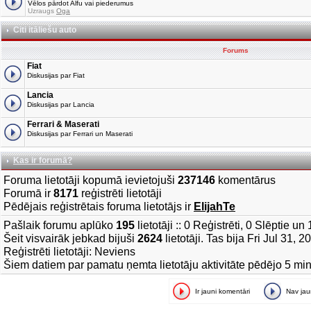
Vēlos pārdot Alfu vai piederumus
Uzraugs
Oga
Citi itāliešu auto
Forums
Fiat
Diskusijas par Fiat
Lancia
Diskusijas par Lancia
Ferrari & Maserati
Diskusijas par Ferrari un Maserati
Kas ir forumā?
Foruma lietotāji kopumā ievietojuši
237146
komentārus
Forumā ir
8171
reģistrēti lietotāji
Pēdējais reģistrētais foruma lietotājs ir
ElijahTe
Pašlaik forumu aplūko
195
lietotāji :: 0 Reģistrēti, 0 Slēptie u
Šeit visvairāk jebkad bijuši
2624
lietotāji. Tas bija Fri Jul 31, 
Reģistrēti lietotāji: Neviens
Šiem datiem par pamatu ņemta lietotāju aktivitāte pēdējo 5 mi
Ir jauni komentāri
Nav ja