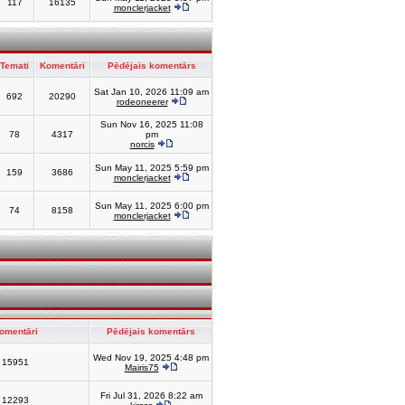
117
16135
monclerjacket
Temati
Komentāri
Pēdējais komentārs
Sat Jan 10, 2026 11:09 am
692
20290
rodeoneerer
Sun Nov 16, 2025 11:08
78
4317
pm
norcis
Sun May 11, 2025 5:59 pm
159
3686
monclerjacket
Sun May 11, 2025 6:00 pm
74
8158
monclerjacket
omentāri
Pēdējais komentārs
Wed Nov 19, 2025 4:48 pm
15951
Mairis75
Fri Jul 31, 2026 8:22 am
12293