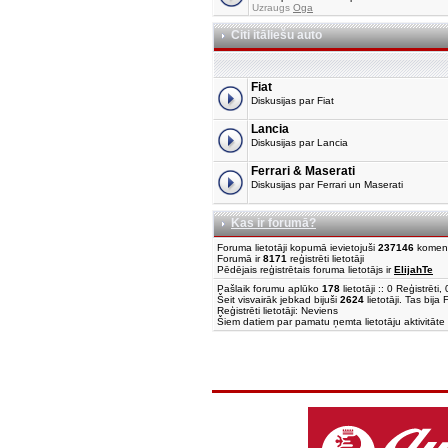
Uzraugs
Oga
Citi itāliešu auto
Fiat
Diskusijas par Fiat
Lancia
Diskusijas par Lancia
Ferrari & Maserati
Diskusijas par Ferrari un Maserati
Kas ir forumā?
Foruma lietotāji kopumā ievietojuši
237146
komen
Forumā ir
8171
reģistrēti lietotāji
Pēdējais reģistrētais foruma lietotājs ir
ElijahTe
Pašlaik forumu aplūko
178
lietotāji :: 0 Reģistrēt
Šeit visvairāk jebkad bijuši
2624
lietotāji. Tas bija
Reģistrēti lietotāji: Neviens
Šiem datiem par pamatu ņemta lietotāju aktivitāte