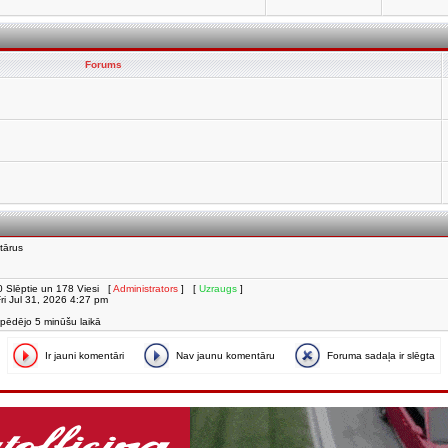
Forums
tārus
i, 0 Slēptie un 178 Viesi [
Administrators
] [
Uzraugs
]
 Fri Jul 31, 2026 4:27 pm
 pēdējo 5 minūšu laikā
Ir jauni komentāri
Nav jaunu komentāru
Foruma sadaļa ir slēgta