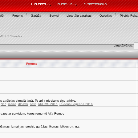
lēt
Forums
Garāža
Servisi
Lietotāju saraksts
Galerijas
Pircēja Rok
 GMT + 3 Stundas
Lietotājvārds:
Forums
s attēlojas pirmajā lapā. Te arī ir pieejams ziņu arhīvs.
,
Nr.7
,
ralfins
,
dlhawk
,
riexc
,
AROMS 2015
,
Rudens Leģenda 2016
edzes ar servisiem, kuros remontē Alfa Romeo
strēšanas, izmaiņas, servisi, garāžas, ikonas, bildes utt. u.c.