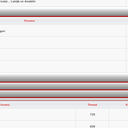
siņi... Latvijā un ārvalstīs
Forums
agon
Forums
Temati
K
726
939