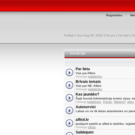
Reģistrēties
Mek
Pašlaik ir Sun Aug 09, 2026 3:54 pm | Visi laiki ir
Sociācija
Par lietu
Viss par Alfām
Uzraugs
palaidniex
Brīvais temats
Viss par NE- Alfām
Uzraugs
palaidniex
Kas jaunāks?
Šajā forumā Administrācija ievieto ziņas, ka
Uzraugi
palaidniex
,
Presto
,
MartinsT
,
altez
Autoservisi
Labas un ne tik labas atsauksmes un pier
alfisti.lv
jautājumi saistīti ar alfisti.lv darbību- reģi
Uzraugs
elbee
Salidojumi