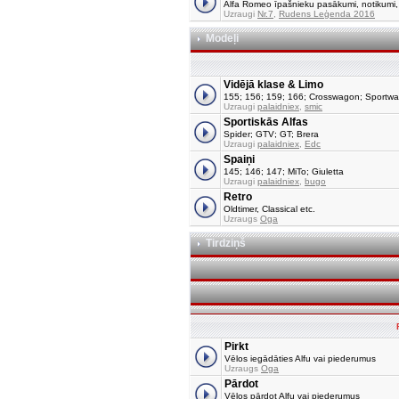
Alfa Romeo īpašnieku pasākumi, notikumi, tu
Uzraugi
Nr.7
,
Rudens Leģenda 2016
Modeļi
Vidējā klase & Limo
155; 156; 159; 166; Crosswagon; Sportw
Uzraugi
palaidniex
,
smic
Sportiskās Alfas
Spider; GTV; GT; Brera
Uzraugi
palaidniex
,
Edc
Spaiņi
145; 146; 147; MiTo; Giuletta
Uzraugi
palaidniex
,
bugo
Retro
Oldtimer, Classical etc.
Uzraugs
Oga
Tirdziņš
Pirkt
Vēlos iegādāties Alfu vai piederumus
Uzraugs
Oga
Pārdot
Vēlos pārdot Alfu vai piederumus