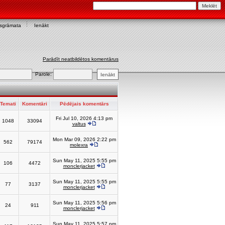
asgrāmata
Ienākt
Parādīt neatbildētos komentārus
Parole:
Temati
Komentāri
Pēdējais komentārs
Fri Jul 10, 2026 4:13 pm
1048
33094
valtus
Mon Mar 09, 2026 2:22 pm
562
79174
molexra
Sun May 11, 2025 5:55 pm
106
4472
monclerjacket
Sun May 11, 2025 5:55 pm
77
3137
monclerjacket
Sun May 11, 2025 5:56 pm
24
911
monclerjacket
Sun May 11, 2025 5:57 pm