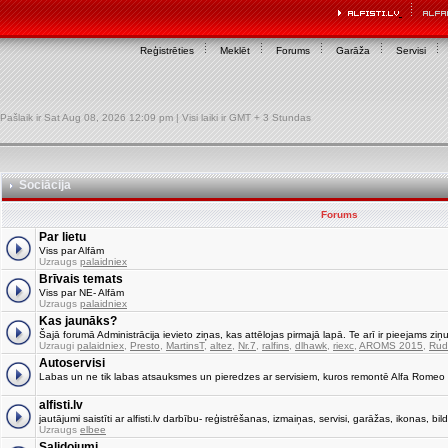
Reģistrēties
Meklēt
Forums
Garāža
Servisi
Pašlaik ir Sat Aug 08, 2026 12:09 pm | Visi laiki ir GMT + 3 Stundas
Sociācija
Forums
Par lietu
Viss par Alfām
Uzraugs
palaidniex
Brīvais temats
Viss par NE- Alfām
Uzraugs
palaidniex
Kas jaunāks?
Šajā forumā Administrācija ievieto ziņas, kas attēlojas pirmajā lapā. Te arī ir pieejams ziņu
Uzraugi
palaidniex
,
Presto
,
MartinsT
,
altez
,
Nr.7
,
ralfins
,
dlhawk
,
riexc
,
AROMS 2015
,
Rud
Autoservisi
Labas un ne tik labas atsauksmes un pieredzes ar servisiem, kuros remontē Alfa Romeo
alfisti.lv
jautājumi saistīti ar alfisti.lv darbību- reģistrēšanas, izmaiņas, servisi, garāžas, ikonas, bild
Uzraugs
elbee
Salidojumi