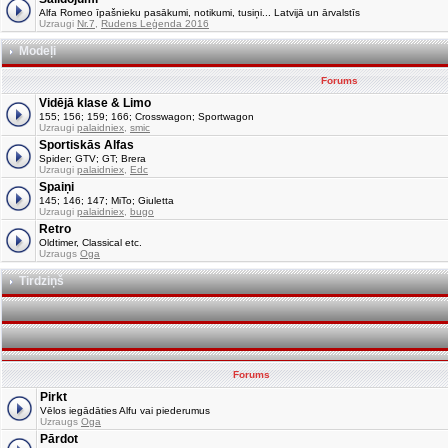
Alfa Romeo īpašnieku pasākumi, notikumi, tusiņi... Latvijā un ārvalstīs
Uzraugi
Nr.7
,
Rudens Leģenda 2016
Modeļi
Forums
Vidējā klase & Limo
155; 156; 159; 166; Crosswagon; Sportwagon
Uzraugi
palaidniex
,
smic
Sportiskās Alfas
Spider; GTV; GT; Brera
Uzraugi
palaidniex
,
Edc
Spaiņi
145; 146; 147; MiTo; Giuletta
Uzraugi
palaidniex
,
bugo
Retro
Oldtimer, Classical etc.
Uzraugs
Oga
Tirdziņš
Forums
Pirkt
Vēlos iegādāties Alfu vai piederumus
Uzraugs
Oga
Pārdot