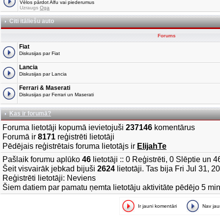
Vēlos pārdot Alfu vai piederumus
Uzraugs
Oga
Citi itāliešu auto
Forums
Fiat
Diskusijas par Fiat
Lancia
Diskusijas par Lancia
Ferrari & Maserati
Diskusijas par Ferrari un Maserati
Kas ir forumā?
Foruma lietotāji kopumā ievietojuši
237146
komentārus
Forumā ir
8171
reģistrēti lietotāji
Pēdējais reģistrētais foruma lietotājs ir
ElijahTe
Pašlaik forumu aplūko
46
lietotāji :: 0 Reģistrēti, 0 Slēptie un 
Šeit visvairāk jebkad bijuši
2624
lietotāji. Tas bija Fri Jul 31, 
Reģistrēti lietotāji: Neviens
Šiem datiem par pamatu ņemta lietotāju aktivitāte pēdējo 5 mi
Ir jauni komentāri
Nav ja