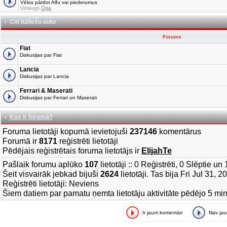
Vēlos pārdot Alfu vai piederumus
Uzraugs
Oga
Citi itāliešu auto
Forums
Fiat
Diskusijas par Fiat
Lancia
Diskusijas par Lancia
Ferrari & Maserati
Diskusijas par Ferrari un Maserati
Kas ir forumā?
Foruma lietotāji kopumā ievietojuši
237146
komentārus
Forumā ir
8171
reģistrēti lietotāji
Pēdējais reģistrētais foruma lietotājs ir
ElijahTe
Pašlaik forumu aplūko
107
lietotāji :: 0 Reģistrēti, 0 Slēptie u
Šeit visvairāk jebkad bijuši
2624
lietotāji. Tas bija Fri Jul 31, 
Reģistrēti lietotāji: Neviens
Šiem datiem par pamatu ņemta lietotāju aktivitāte pēdējo 5 mi
Ir jauni komentāri
Nav ja