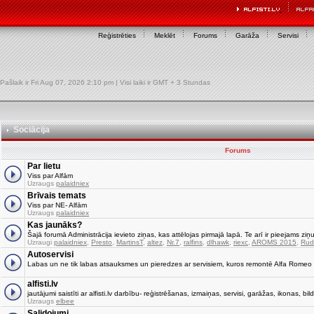
Reģistrēties
Meklēt
Forums
Garāža
Servisi
Pašlaik ir Fri Aug 07, 2026 2:10 pm | Visi laiki ir GMT + 3 Stundas
Sociācija
Forums
Par lietu
Viss par Alfām
Uzraugs
palaidniex
Brīvais temats
Viss par NE- Alfām
Uzraugs
palaidniex
Kas jaunāks?
Šajā forumā Administrācija ievieto ziņas, kas attēlojas pirmajā lapā. Te arī ir pieejams ziņu
Uzraugi
palaidniex
,
Presto
,
MartinsT
,
altez
,
Nr.7
,
ralfins
,
dlhawk
,
riexc
,
AROMS 2015
,
Rud
Autoservisi
Labas un ne tik labas atsauksmes un pieredzes ar servisiem, kuros remontē Alfa Romeo
alfisti.lv
jautājumi saistīti ar alfisti.lv darbību- reģistrēšanas, izmaiņas, servisi, garāžas, ikonas, bild
Uzraugs
elbee
Salidojumi