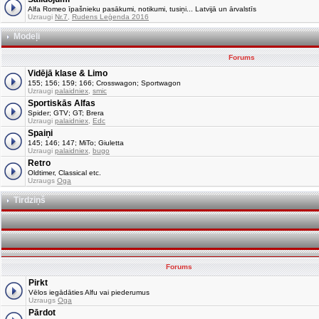
Alfa Romeo īpašnieku pasākumi, notikumi, tusiņi... Latvijā un ārvalstīs
Uzraugi
Nr.7
,
Rudens Leģenda 2016
Modeļi
Forums
Vidējā klase & Limo
155; 156; 159; 166; Crosswagon; Sportwagon
Uzraugi
palaidniex
,
smic
Sportiskās Alfas
Spider; GTV; GT; Brera
Uzraugi
palaidniex
,
Edc
Spaiņi
145; 146; 147; MiTo; Giuletta
Uzraugi
palaidniex
,
bugo
Retro
Oldtimer, Classical etc.
Uzraugs
Oga
Tirdziņš
Forums
Pirkt
Vēlos iegādāties Alfu vai piederumus
Uzraugs
Oga
Pārdot