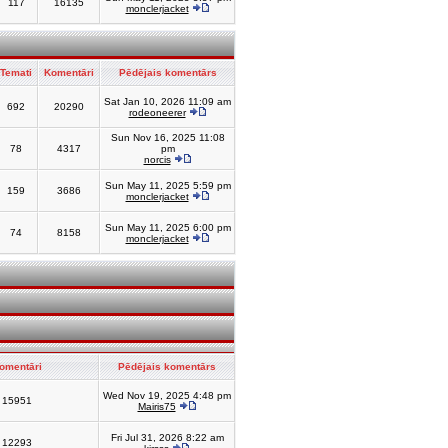
117
16135
monclerjacket
Temati
Komentāri
Pēdējais komentārs
Sat Jan 10, 2026 11:09 am
692
20290
rodeoneerer
Sun Nov 16, 2025 11:08
78
4317
pm
norcis
Sun May 11, 2025 5:59 pm
159
3686
monclerjacket
Sun May 11, 2025 6:00 pm
74
8158
monclerjacket
omentāri
Pēdējais komentārs
Wed Nov 19, 2025 4:48 pm
15951
Mairis75
Fri Jul 31, 2026 8:22 am
12293