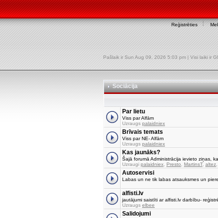
Reģistrēties
Mek
Pašlaik ir Sun Aug 09, 2026 5:03 pm | Visi laiki ir
Sociācija
Par lietu
Viss par Alfām
Uzraugs
palaidniex
Brīvais temats
Viss par NE- Alfām
Uzraugs
palaidniex
Kas jaunāks?
Šajā forumā Administrācija ievieto ziņas, ka
Uzraugi
palaidniex
,
Presto
,
MartinsT
,
altez
Autoservisi
Labas un ne tik labas atsauksmes un pier
alfisti.lv
jautājumi saistīti ar alfisti.lv darbību- reģi
Uzraugs
elbee
Salidojumi