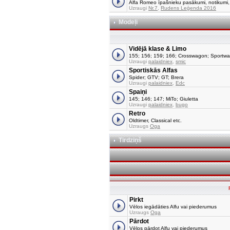
Alfa Romeo īpašnieku pasākumi, notikumi, tu
Uzraugi
Nr.7
,
Rudens Leģenda 2016
Modeļi
Vidējā klase & Limo
155; 156; 159; 166; Crosswagon; Sportw
Uzraugi
palaidniex
,
smic
Sportiskās Alfas
Spider; GTV; GT; Brera
Uzraugi
palaidniex
,
Edc
Spaiņi
145; 146; 147; MiTo; Giuletta
Uzraugi
palaidniex
,
bugo
Retro
Oldtimer, Classical etc.
Uzraugs
Oga
Tirdziņš
Pirkt
Vēlos iegādāties Alfu vai piederumus
Uzraugs
Oga
Pārdot
Vēlos pārdot Alfu vai piederumus