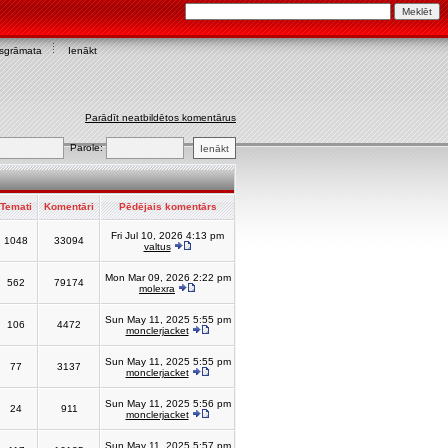
asgrāmata
Ienākt
Parādīt neatbildētos komentārus
Parole:
Temati
Komentāri
Pēdējais komentārs
Fri Jul 10, 2026 4:13 pm
1048
33094
valtus
Mon Mar 09, 2026 2:22 pm
562
79174
molexra
Sun May 11, 2025 5:55 pm
106
4472
monclerjacket
Sun May 11, 2025 5:55 pm
77
3137
monclerjacket
Sun May 11, 2025 5:56 pm
24
911
monclerjacket
Sun May 11, 2025 5:57 pm