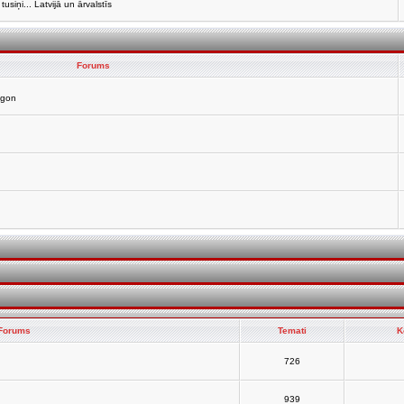
siņi... Latvijā un ārvalstīs
Forums
agon
Forums
Temati
K
726
939