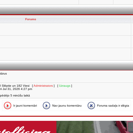
Forums
tārus
i, 0 Slēptie un 182 Viesi [
Administrators
] [
Uzraugs
]
 Fri Jul 31, 2026 4:27 pm
 pēdējo 5 minūšu laikā
Ir jauni komentāri
Nav jaunu komentāru
Foruma sadaļa ir slēgta