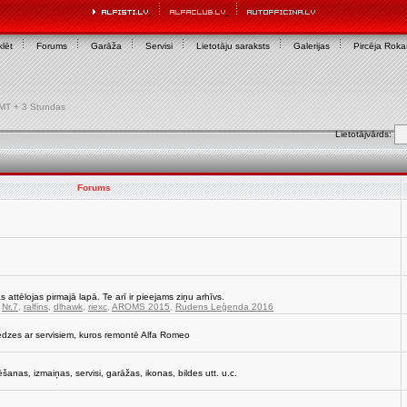
lēt
Forums
Garāža
Servisi
Lietotāju saraksts
Galerijas
Pircēja Rok
 GMT + 3 Stundas
Lietotājvārds:
Forums
s attēlojas pirmajā lapā. Te arī ir pieejams ziņu arhīvs.
,
Nr.7
,
ralfins
,
dlhawk
,
riexc
,
AROMS 2015
,
Rudens Leģenda 2016
edzes ar servisiem, kuros remontē Alfa Romeo
strēšanas, izmaiņas, servisi, garāžas, ikonas, bildes utt. u.c.