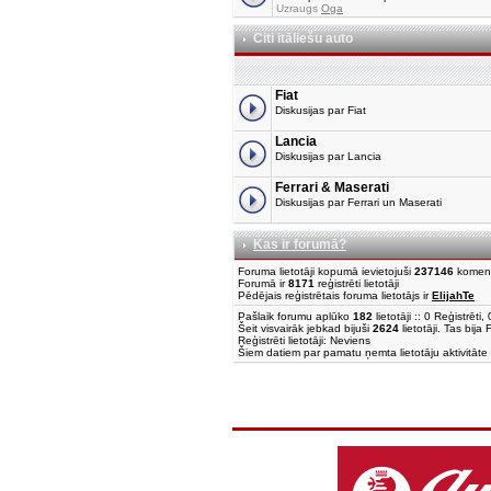
Uzraugs
Oga
Citi itāliešu auto
Fiat
Diskusijas par Fiat
Lancia
Diskusijas par Lancia
Ferrari & Maserati
Diskusijas par Ferrari un Maserati
Kas ir forumā?
Foruma lietotāji kopumā ievietojuši
237146
komen
Forumā ir
8171
reģistrēti lietotāji
Pēdējais reģistrētais foruma lietotājs ir
ElijahTe
Pašlaik forumu aplūko
182
lietotāji :: 0 Reģistrēt
Šeit visvairāk jebkad bijuši
2624
lietotāji. Tas bija
Reģistrēti lietotāji: Neviens
Šiem datiem par pamatu ņemta lietotāju aktivitāte