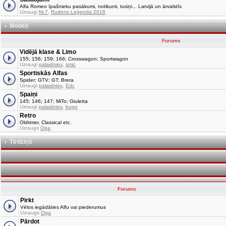
Alfa Romeo īpašnieku pasākumi, notikumi, tusiņi... Latvijā un ārvalstīs
Uzraugi
Nr.7
,
Rudens Leģenda 2016
Modeļi
Forums
Vidējā klase & Limo
155; 156; 159; 166; Crosswagon; Sportwagon
Uzraugi
palaidniex
,
smic
Sportiskās Alfas
Spider; GTV; GT; Brera
Uzraugi
palaidniex
,
Edc
Spaiņi
145; 146; 147; MiTo; Giuletta
Uzraugi
palaidniex
,
bugo
Retro
Oldtimer, Classical etc.
Uzraugs
Oga
Tirdziņš
Forums
Pirkt
Vēlos iegādāties Alfu vai piederumus
Uzraugs
Oga
Pārdot