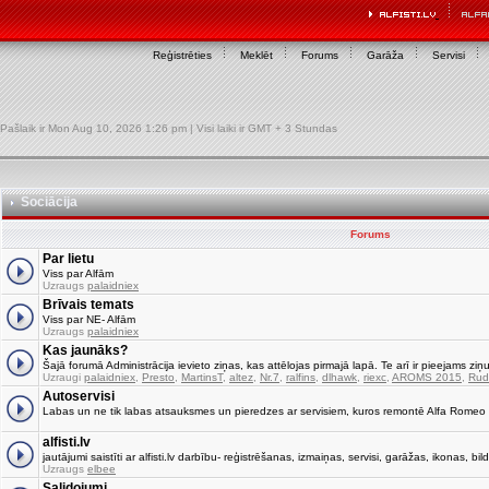
Reģistrēties
Meklēt
Forums
Garāža
Servisi
Pašlaik ir Mon Aug 10, 2026 1:26 pm | Visi laiki ir GMT + 3 Stundas
Sociācija
Forums
Par lietu
Viss par Alfām
Uzraugs
palaidniex
Brīvais temats
Viss par NE- Alfām
Uzraugs
palaidniex
Kas jaunāks?
Šajā forumā Administrācija ievieto ziņas, kas attēlojas pirmajā lapā. Te arī ir pieejams ziņu
Uzraugi
palaidniex
,
Presto
,
MartinsT
,
altez
,
Nr.7
,
ralfins
,
dlhawk
,
riexc
,
AROMS 2015
,
Rud
Autoservisi
Labas un ne tik labas atsauksmes un pieredzes ar servisiem, kuros remontē Alfa Romeo
alfisti.lv
jautājumi saistīti ar alfisti.lv darbību- reģistrēšanas, izmaiņas, servisi, garāžas, ikonas, bild
Uzraugs
elbee
Salidojumi