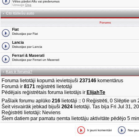
Vēlos pārdot Alfu vai piederumus
Uzraugs
Oga
Citi itāliešu auto
Forums
Fiat
Diskusijas par Fiat
Lancia
Diskusijas par Lancia
Ferrari & Maserati
Diskusijas par Ferrari un Maserati
Kas ir forumā?
Foruma lietotāji kopumā ievietojuši
237146
komentārus
Forumā ir
8171
reģistrēti lietotāji
Pēdējais reģistrētais foruma lietotājs ir
ElijahTe
Pašlaik forumu aplūko
216
lietotāji :: 0 Reģistrēti, 0 Slēptie u
Šeit visvairāk jebkad bijuši
2624
lietotāji. Tas bija Fri Jul 31, 
Reģistrēti lietotāji: Neviens
Šiem datiem par pamatu ņemta lietotāju aktivitāte pēdējo 5 mi
Ir jauni komentāri
Nav ja