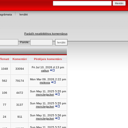
asgrāmata
Ienākt
Parādīt neatbildētos komentārus
Parole:
Temati
Komentāri
Pēdējais komentārs
Fri Jul 10, 2026 4:13 pm
1048
33094
valtus
Mon Mar 09, 2026 2:22 pm
562
79174
molexra
Sun May 11, 2025 5:55 pm
106
4472
monclerjacket
Sun May 11, 2025 5:55 pm
77
3137
monclerjacket
Sun May 11, 2025 5:56 pm
24
911
monclerjacket
Sun May 11, 2025 5:57 pm