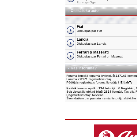
Uzraugs
Oga
Citi itāliešu auto
Fiat
Diskusijas par Fiat
Lancia
Diskusijas par Lancia
Ferrari & Maserati
Diskusijas par Ferrari un Maserati
Kas ir forumā?
Foruma lietotāji kopumā ievietojuši
237146
komen
Forumā ir
8171
reģistrēti lietotāji
Pēdējais reģistrētais foruma lietotājs ir
ElijahTe
Pašlaik forumu aplūko
194
lietotāji :: 0 Reģistrēt
Šeit visvairāk jebkad bijuši
2624
lietotāji. Tas bija
Reģistrēti lietotāji: Neviens
Šiem datiem par pamatu ņemta lietotāju aktivitāte