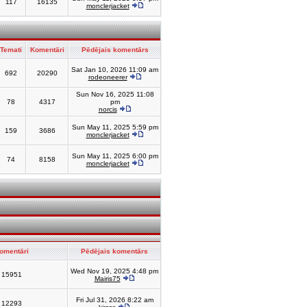
117
16135
monclerjacket
Temati
Komentāri
Pēdējais komentārs
Sat Jan 10, 2026 11:09 am
692
20290
rodeoneerer
Sun Nov 16, 2025 11:08
78
4317
pm
norcis
Sun May 11, 2025 5:59 pm
159
3686
monclerjacket
Sun May 11, 2025 6:00 pm
74
8158
monclerjacket
omentāri
Pēdējais komentārs
Wed Nov 19, 2025 4:48 pm
15951
Mairis75
Fri Jul 31, 2026 8:22 am
12293