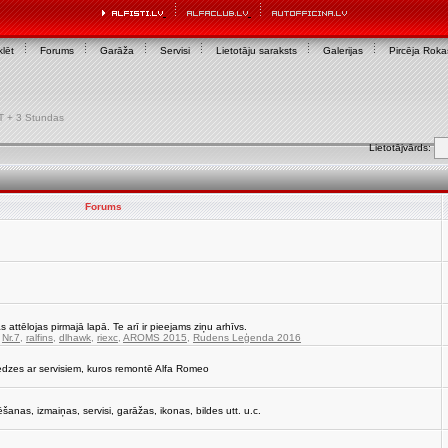
lēt
Forums
Garāža
Servisi
Lietotāju saraksts
Galerijas
Pircēja Rok
GMT + 3 Stundas
Lietotājvārds:
Forums
s attēlojas pirmajā lapā. Te arī ir pieejams ziņu arhīvs.
,
Nr.7
,
ralfins
,
dlhawk
,
riexc
,
AROMS 2015
,
Rudens Leģenda 2016
edzes ar servisiem, kuros remontē Alfa Romeo
strēšanas, izmaiņas, servisi, garāžas, ikonas, bildes utt. u.c.