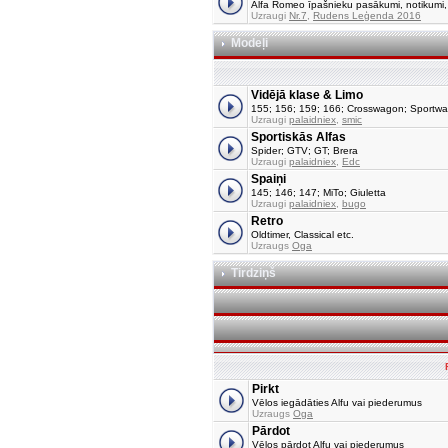
Alfa Romeo īpašnieku pasākumi, notikumi, tu
Uzraugi
Nr.7
,
Rudens Leģenda 2016
Modeļi
Vidējā klase & Limo
155; 156; 159; 166; Crosswagon; Sportw
Uzraugi
palaidniex
,
smic
Sportiskās Alfas
Spider; GTV; GT; Brera
Uzraugi
palaidniex
,
Edc
Spaiņi
145; 146; 147; MiTo; Giuletta
Uzraugi
palaidniex
,
bugo
Retro
Oldtimer, Classical etc.
Uzraugs
Oga
Tirdziņš
Pirkt
Vēlos iegādāties Alfu vai piederumus
Uzraugs
Oga
Pārdot
Vēlos pārdot Alfu vai piederumus