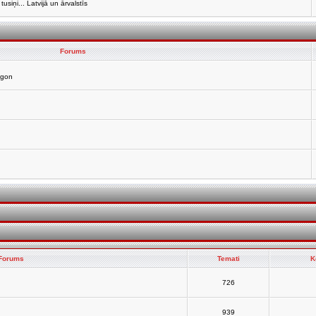
siņi... Latvijā un ārvalstīs
Forums
agon
Forums
Temati
K
726
939