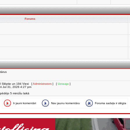
Forums
tārus
i, 0 Slēptie un 194 Viesi [
Administrators
] [
Uzraugs
]
 Fri Jul 31, 2026 4:27 pm
 pēdējo 5 minūšu laikā
Ir jauni komentāri
Nav jaunu komentāru
Foruma sadaļa ir slēgta