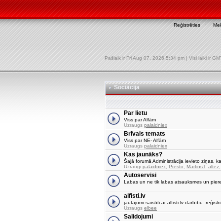
Reģistrēties
Mek
Pašlaik ir Fri Aug 07, 2026 5:34 pm | Visi laiki ir 
Sociācija
Par lietu
Viss par Alfām
Uzraugs
palaidniex
Brīvais temats
Viss par NE- Alfām
Uzraugs
palaidniex
Kas jaunāks?
Šajā forumā Administrācija ievieto ziņas, ka
Uzraugi
palaidniex
,
Presto
,
MartinsT
,
altez
Autoservisi
Labas un ne tik labas atsauksmes un pier
alfisti.lv
jautājumi saistīti ar alfisti.lv darbību- reģi
Uzraugs
elbee
Salidojumi