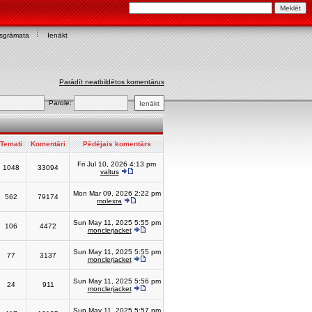
asgrāmata
Ienākt
Parādīt neatbildētos komentārus
Parole:
Temati
Komentāri
Pēdējais komentārs
Fri Jul 10, 2026 4:13 pm
1048
33094
valtus
Mon Mar 09, 2026 2:22 pm
562
79174
molexra
Sun May 11, 2025 5:55 pm
106
4472
monclerjacket
Sun May 11, 2025 5:55 pm
77
3137
monclerjacket
Sun May 11, 2025 5:56 pm
24
911
monclerjacket
Sun May 11, 2025 5:57 pm