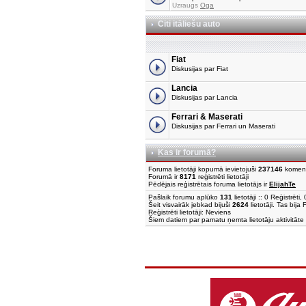
Uzraugs
Oga
Citi itāliešu auto
Fiat
Diskusijas par Fiat
Lancia
Diskusijas par Lancia
Ferrari & Maserati
Diskusijas par Ferrari un Maserati
Kas ir forumā?
Foruma lietotāji kopumā ievietojuši
237146
komen
Forumā ir
8171
reģistrēti lietotāji
Pēdējais reģistrētais foruma lietotājs ir
ElijahTe
Pašlaik forumu aplūko
131
lietotāji :: 0 Reģistrēt
Šeit visvairāk jebkad bijuši
2624
lietotāji. Tas bija
Reģistrēti lietotāji: Neviens
Šiem datiem par pamatu ņemta lietotāju aktivitāte