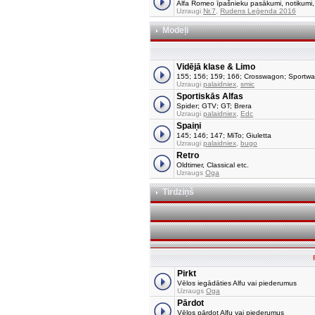
Alfa Romeo īpašnieku pasākumi, notikumi, tu
Uzraugi
Nr.7
,
Rudens Leģenda 2016
Modeļi
Vidējā klase & Limo
155; 156; 159; 166; Crosswagon; Sportw
Uzraugi
palaidniex
,
smic
Sportiskās Alfas
Spider; GTV; GT; Brera
Uzraugi
palaidniex
,
Edc
Spaiņi
145; 146; 147; MiTo; Giuletta
Uzraugi
palaidniex
,
bugo
Retro
Oldtimer, Classical etc.
Uzraugs
Oga
Tirdziņš
Pirkt
Vēlos iegādāties Alfu vai piederumus
Uzraugs
Oga
Pārdot
Vēlos pārdot Alfu vai piederumus