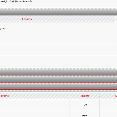
siņi... Latvijā un ārvalstīs
Forums
agon
Forums
Temati
K
726
939