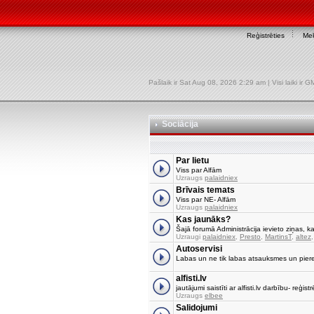
Reģistrēties
Mek
Pašlaik ir Sat Aug 08, 2026 2:29 am | Visi laiki ir
Sociācija
Par lietu
Viss par Alfām
Uzraugs
palaidniex
Brīvais temats
Viss par NE- Alfām
Uzraugs
palaidniex
Kas jaunāks?
Šajā forumā Administrācija ievieto ziņas, ka
Uzraugi
palaidniex
,
Presto
,
MartinsT
,
altez
Autoservisi
Labas un ne tik labas atsauksmes un pier
alfisti.lv
jautājumi saistīti ar alfisti.lv darbību- reģi
Uzraugs
elbee
Salidojumi