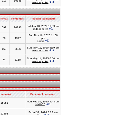
117
16135
monclerjacket
Temati
Komentāri
Pēdējais komentārs
Sat Jan 10, 2026 11:09 am
692
20290
rodeoneerer
Sun Nov 16, 2025 11:08
78
4317
pm
norcis
Sun May 11, 2025 5:59 pm
159
3686
monclerjacket
Sun May 11, 2025 6:00 pm
74
8158
monclerjacket
omentāri
Pēdējais komentārs
Wed Nov 19, 2025 4:48 pm
15951
Mairis75
Fri Jul 31, 2026 8:22 am
12293