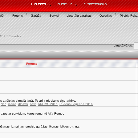
lēt
Forums
Garāža
Servisi
Lietotāju saraksts
Galerijas
Pircēja Rok
 GMT + 3 Stundas
Lietotājvārds:
Forums
s attēlojas pirmajā lapā. Te arī ir pieejams ziņu arhīvs.
,
Nr.7
,
ralfins
,
dlhawk
,
riexc
,
AROMS 2015
,
Rudens Leģenda 2016
edzes ar servisiem, kuros remontē Alfa Romeo
strēšanas, izmaiņas, servisi, garāžas, ikonas, bildes utt. u.c.