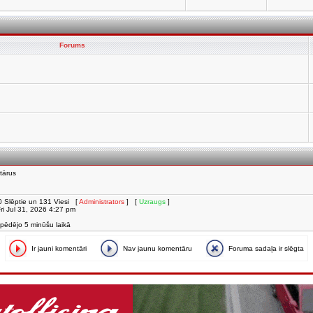
Forums
tārus
i, 0 Slēptie un 131 Viesi [
Administrators
] [
Uzraugs
]
 Fri Jul 31, 2026 4:27 pm
 pēdējo 5 minūšu laikā
Ir jauni komentāri
Nav jaunu komentāru
Foruma sadaļa ir slēgta