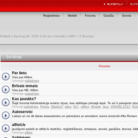
Reģistrēties
Meklēt
Forums
Garāža
Servisi
Pašlaik ir Sat Aug 08, 2026 2:04 am | Visi laiki ir GMT + 3 Stundas
Sociācija
Forums
Par lietu
Viss par Alfām
Uzraugs
palaidniex
Brīvais temats
Viss par NE- Alfām
Uzraugs
palaidniex
Kas jaunāks?
Šajā forumā Administrācija ievieto ziņas, kas attēlojas pirmajā lapā. Te arī ir pieejams ziņu
Uzraugi
palaidniex
,
Presto
,
MartinsT
,
altez
,
Nr.7
,
ralfins
,
dlhawk
,
riexc
,
AROMS 2015
,
Rud
Autoservisi
Labas un ne tik labas atsauksmes un pieredzes ar servisiem, kuros remontē Alfa Romeo
alfisti.lv
jautājumi saistīti ar alfisti.lv darbību- reģistrēšanas, izmaiņas, servisi, garāžas, ikonas, bild
Uzraugs
elbee
Salidojumi