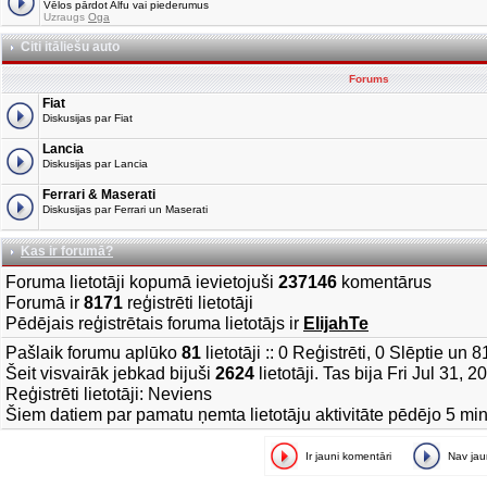
Vēlos pārdot Alfu vai piederumus
Uzraugs
Oga
Citi itāliešu auto
Forums
Fiat
Diskusijas par Fiat
Lancia
Diskusijas par Lancia
Ferrari & Maserati
Diskusijas par Ferrari un Maserati
Kas ir forumā?
Foruma lietotāji kopumā ievietojuši
237146
komentārus
Forumā ir
8171
reģistrēti lietotāji
Pēdējais reģistrētais foruma lietotājs ir
ElijahTe
Pašlaik forumu aplūko
81
lietotāji :: 0 Reģistrēti, 0 Slēptie un 
Šeit visvairāk jebkad bijuši
2624
lietotāji. Tas bija Fri Jul 31, 
Reģistrēti lietotāji: Neviens
Šiem datiem par pamatu ņemta lietotāju aktivitāte pēdējo 5 mi
Ir jauni komentāri
Nav ja