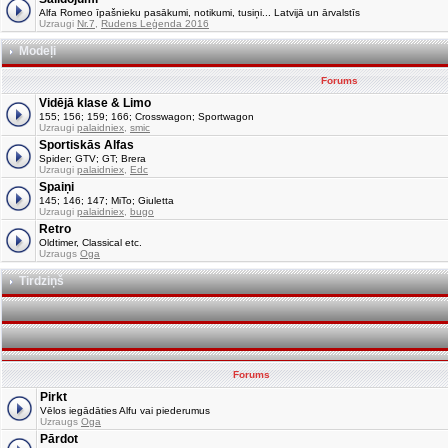
Alfa Romeo īpašnieku pasākumi, notikumi, tusiņi... Latvijā un ārvalstīs
Uzraugi
Nr.7
,
Rudens Leģenda 2016
Modeļi
Forums
Vidējā klase & Limo
155; 156; 159; 166; Crosswagon; Sportwagon
Uzraugi
palaidniex
,
smic
Sportiskās Alfas
Spider; GTV; GT; Brera
Uzraugi
palaidniex
,
Edc
Spaiņi
145; 146; 147; MiTo; Giuletta
Uzraugi
palaidniex
,
bugo
Retro
Oldtimer, Classical etc.
Uzraugs
Oga
Tirdziņš
Forums
Pirkt
Vēlos iegādāties Alfu vai piederumus
Uzraugs
Oga
Pārdot