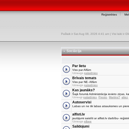
Reģistrēties
Mek
Pašlaik ir Sat Aug 08, 2026 4:41 am | Visi laiki ir
Sociācija
Par lietu
Viss par Alfām
Uzraugs
palaidniex
Brīvais temats
Viss par NE- Alfām
Uzraugs
palaidniex
Kas jaunāks?
Šajā forumā Administrācija ievieto ziņas, ka
Uzraugi
palaidniex
,
Presto
,
MartinsT
,
altez
Autoservisi
Labas un ne tik labas atsauksmes un pier
alfisti.lv
jautājumi saistīti ar alfisti.lv darbību- reģi
Uzraugs
elbee
Salidojumi