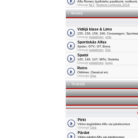
Alfa Romeo īpašnieku pasākumi, notikumi, tu
Uzraugi
Nr.7
,
Rudens Leģenda 2016
Modeļi
Vidējā klase & Limo
155; 156; 159; 166; Crosswagon; Sportw
Uzraugi
palaidniex
,
smic
Sportiskās Alfas
Spider; GTV; GT; Brera
Uzraugi
palaidniex
,
Edc
Spaiņi
145; 146; 147; MiTo; Giuletta
Uzraugi
palaidniex
,
bugo
Retro
Oldtimer, Classical etc.
Uzraugs
Oga
Tirdziņš
Pirkt
Vēlos iegādāties Alfu vai piederumus
Uzraugs
Oga
Pārdot
Vēlos pārdot Alfu vai piederumus