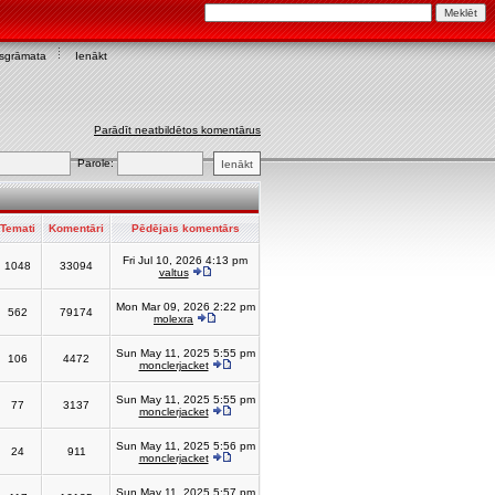
asgrāmata
Ienākt
Parādīt neatbildētos komentārus
Parole:
Temati
Komentāri
Pēdējais komentārs
Fri Jul 10, 2026 4:13 pm
1048
33094
valtus
Mon Mar 09, 2026 2:22 pm
562
79174
molexra
Sun May 11, 2025 5:55 pm
106
4472
monclerjacket
Sun May 11, 2025 5:55 pm
77
3137
monclerjacket
Sun May 11, 2025 5:56 pm
24
911
monclerjacket
Sun May 11, 2025 5:57 pm