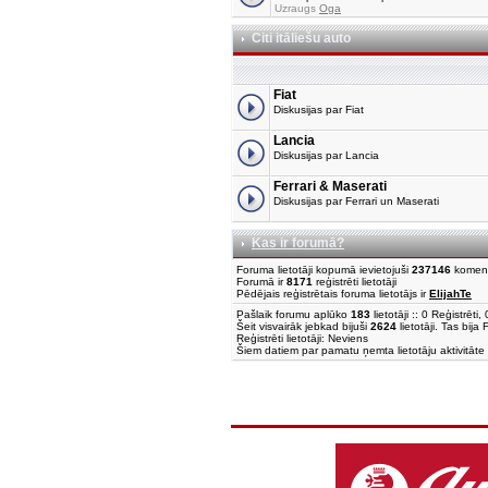
Uzraugs
Oga
Citi itāliešu auto
Fiat
Diskusijas par Fiat
Lancia
Diskusijas par Lancia
Ferrari & Maserati
Diskusijas par Ferrari un Maserati
Kas ir forumā?
Foruma lietotāji kopumā ievietojuši
237146
komen
Forumā ir
8171
reģistrēti lietotāji
Pēdējais reģistrētais foruma lietotājs ir
ElijahTe
Pašlaik forumu aplūko
183
lietotāji :: 0 Reģistrēt
Šeit visvairāk jebkad bijuši
2624
lietotāji. Tas bija
Reģistrēti lietotāji: Neviens
Šiem datiem par pamatu ņemta lietotāju aktivitāte