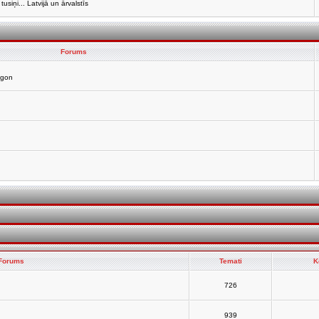
siņi... Latvijā un ārvalstīs
Forums
agon
Forums
Temati
K
726
939