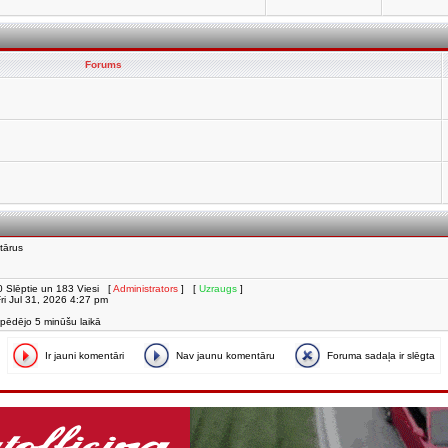
Forums
tārus
i, 0 Slēptie un 183 Viesi [
Administrators
] [
Uzraugs
]
 Fri Jul 31, 2026 4:27 pm
 pēdējo 5 minūšu laikā
Ir jauni komentāri
Nav jaunu komentāru
Foruma sadaļa ir slēgta