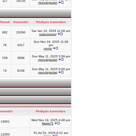
117
16135
monclerjacket
Temati
Komentāri
Pēdējais komentārs
Sat Jan 10, 2026 11:09 am
692
20290
rodeoneerer
Sun Nov 16, 2025 11:08
78
4317
pm
norcis
Sun May 11, 2025 5:59 pm
159
3686
monclerjacket
Sun May 11, 2025 6:00 pm
74
8158
monclerjacket
omentāri
Pēdējais komentārs
Wed Nov 19, 2025 4:48 pm
15951
Mairis75
Fri Jul 31, 2026 8:22 am
12293