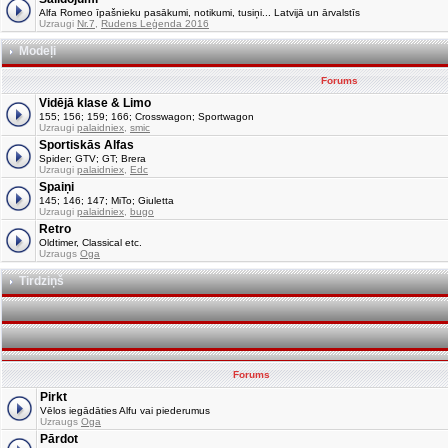
Alfa Romeo īpašnieku pasākumi, notikumi, tusiņi... Latvijā un ārvalstīs
Uzraugi
Nr.7
,
Rudens Leģenda 2016
Modeļi
Forums
Vidējā klase & Limo
155; 156; 159; 166; Crosswagon; Sportwagon
Uzraugi
palaidniex
,
smic
Sportiskās Alfas
Spider; GTV; GT; Brera
Uzraugi
palaidniex
,
Edc
Spaiņi
145; 146; 147; MiTo; Giuletta
Uzraugi
palaidniex
,
bugo
Retro
Oldtimer, Classical etc.
Uzraugs
Oga
Tirdziņš
Forums
Pirkt
Vēlos iegādāties Alfu vai piederumus
Uzraugs
Oga
Pārdot