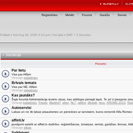
Reģistrēties
Meklēt
Forums
Garāža
Servisi
Pašlaik ir Sat Aug 08, 2026 5:13 pm | Visi laiki ir GMT + 3 Stundas
Sociācija
Forums
Par lietu
Viss par Alfām
Uzraugs
palaidniex
Brīvais temats
Viss par NE- Alfām
Uzraugs
palaidniex
Kas jaunāks?
Šajā forumā Administrācija ievieto ziņas, kas attēlojas pirmajā lapā. Te arī ir pieejams ziņu
Uzraugi
palaidniex
,
Presto
,
MartinsT
,
altez
,
Nr.7
,
ralfins
,
dlhawk
,
riexc
,
AROMS 2015
,
Rud
Autoservisi
Labas un ne tik labas atsauksmes un pieredzes ar servisiem, kuros remontē Alfa Romeo
alfisti.lv
jautājumi saistīti ar alfisti.lv darbību- reģistrēšanas, izmaiņas, servisi, garāžas, ikonas, bild
Uzraugs
elbee
Salidojumi