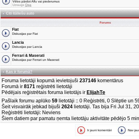
Vēlos pārdot Alfu vai piederumus
Uzraugs
Oga
Citi itāliešu auto
Forums
Fiat
Diskusijas par Fiat
Lancia
Diskusijas par Lancia
Ferrari & Maserati
Diskusijas par Ferrari un Maserati
Kas ir forumā?
Foruma lietotāji kopumā ievietojuši
237146
komentārus
Forumā ir
8171
reģistrēti lietotāji
Pēdējais reģistrētais foruma lietotājs ir
ElijahTe
Pašlaik forumu aplūko
59
lietotāji :: 0 Reģistrēti, 0 Slēptie un 
Šeit visvairāk jebkad bijuši
2624
lietotāji. Tas bija Fri Jul 31, 
Reģistrēti lietotāji: Neviens
Šiem datiem par pamatu ņemta lietotāju aktivitāte pēdējo 5 mi
Ir jauni komentāri
Nav ja