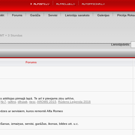
lēt
Forums
Garāža
Servisi
Lietotāju saraksts
Galerijas
Pircēja Rok
r GMT + 3 Stundas
Lietotājvārds:
Forums
s attēlojas pirmajā lapā. Te arī ir pieejams ziņu arhīvs.
,
Nr.7
,
ralfins
,
dlhawk
,
riexc
,
AROMS 2015
,
Rudens Leģenda 2016
edzes ar servisiem, kuros remontē Alfa Romeo
strēšanas, izmaiņas, servisi, garāžas, ikonas, bildes utt. u.c.