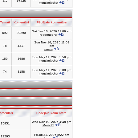
117
16135
monclerjacket
Temati
Komentāri
Pēdējais komentārs
Sat Jan 10, 2026 11:09 am
692
20290
rodeoneerer
Sun Nov 16, 2025 11:08
78
4317
pm
norcis
Sun May 11, 2025 5:59 pm
159
3686
monclerjacket
Sun May 11, 2025 6:00 pm
74
8158
monclerjacket
omentāri
Pēdējais komentārs
Wed Nov 19, 2025 4:48 pm
15951
Mairis75
Fri Jul 31, 2026 8:22 am
12293