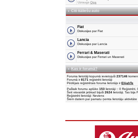
Uzraugs
Oga
Citi itāliešu auto
Fiat
Diskusijas par Fiat
Lancia
Diskusijas par Lancia
Ferrari & Maserati
Diskusijas par Ferrari un Maserati
Kas ir forumā?
Foruma lietotāji kopumā ievietojuši
237146
komen
Forumā ir
8171
reģistrēti lietotāji
Pēdējais reģistrētais foruma lietotājs ir
ElijahTe
Pašlaik forumu aplūko
153
lietotāji :: 0 Reģistrēt
Šeit visvairāk jebkad bijuši
2624
lietotāji. Tas bija
Reģistrēti lietotāji: Neviens
Šiem datiem par pamatu ņemta lietotāju aktivitāte