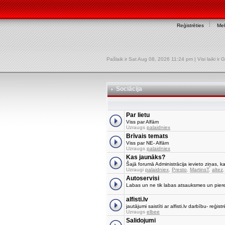
Reģistrēties
Mek
Pašlaik ir Sat Aug 08, 2026 11:24 pm | Visi laiki i
Sociācija
Par lietu
Viss par Alfām
Uzraugs
palaidniex
Brīvais temats
Viss par NE- Alfām
Uzraugs
palaidniex
Kas jaunāks?
Šajā forumā Administrācija ievieto ziņas, ka
Uzraugi
palaidniex
,
Presto
,
MartinsT
,
altez
Autoservisi
Labas un ne tik labas atsauksmes un pier
alfisti.lv
jautājumi saistīti ar alfisti.lv darbību- reģi
Uzraugs
elbee
Salidojumi