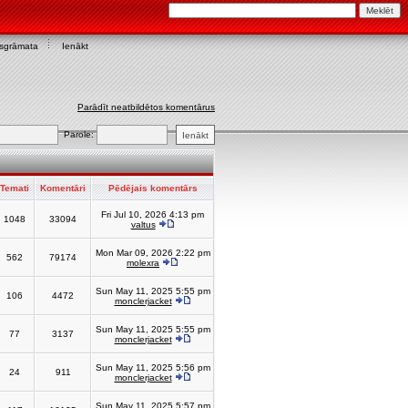
asgrāmata
Ienākt
Parādīt neatbildētos komentārus
Parole:
Temati
Komentāri
Pēdējais komentārs
Fri Jul 10, 2026 4:13 pm
1048
33094
valtus
Mon Mar 09, 2026 2:22 pm
562
79174
molexra
Sun May 11, 2025 5:55 pm
106
4472
monclerjacket
Sun May 11, 2025 5:55 pm
77
3137
monclerjacket
Sun May 11, 2025 5:56 pm
24
911
monclerjacket
Sun May 11, 2025 5:57 pm