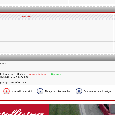
Forums
tārus
i, 0 Slēptie un 153 Viesi [
Administrators
] [
Uzraugs
]
 Fri Jul 31, 2026 4:27 pm
 pēdējo 5 minūšu laikā
Ir jauni komentāri
Nav jaunu komentāru
Foruma sadaļa ir slēgta