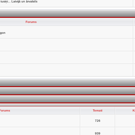
siņi... Latvijā un ārvalstīs
Forums
agon
Forums
Temati
K
726
939