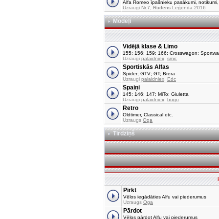
Alfa Romeo īpašnieku pasākumi, notikumi, tu
Uzraugi
Nr.7
,
Rudens Leģenda 2016
Modeļi
Vidējā klase & Limo
155; 156; 159; 166; Crosswagon; Sportw
Uzraugi
palaidniex
,
smic
Sportiskās Alfas
Spider; GTV; GT; Brera
Uzraugi
palaidniex
,
Edc
Spaiņi
145; 146; 147; MiTo; Giuletta
Uzraugi
palaidniex
,
bugo
Retro
Oldtimer, Classical etc.
Uzraugs
Oga
Tirdziņš
Pirkt
Vēlos iegādāties Alfu vai piederumus
Uzraugs
Oga
Pārdot
Vēlos pārdot Alfu vai piederumus