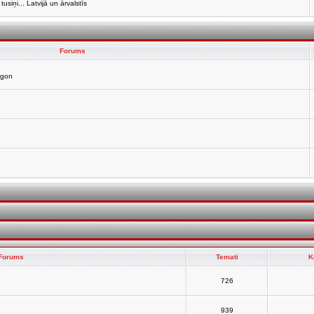
siņi... Latvijā un ārvalstīs
Forums
agon
Forums
Temati
K
726
939