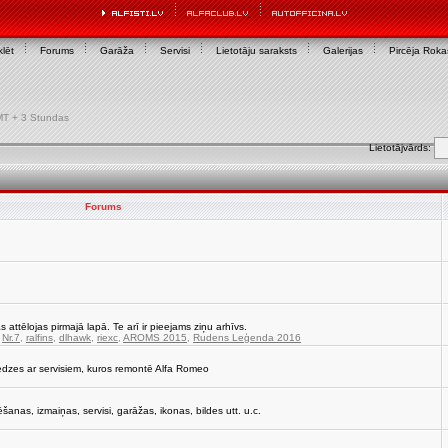
lēt
Forums
Garāža
Servisi
Lietotāju saraksts
Galerijas
Pircēja Rok
 GMT + 3 Stundas
Lietotājvārds:
Forums
s attēlojas pirmajā lapā. Te arī ir pieejams ziņu arhīvs.
,
Nr.7
,
ralfins
,
dlhawk
,
riexc
,
AROMS 2015
,
Rudens Leģenda 2016
edzes ar servisiem, kuros remontē Alfa Romeo
strēšanas, izmaiņas, servisi, garāžas, ikonas, bildes utt. u.c.