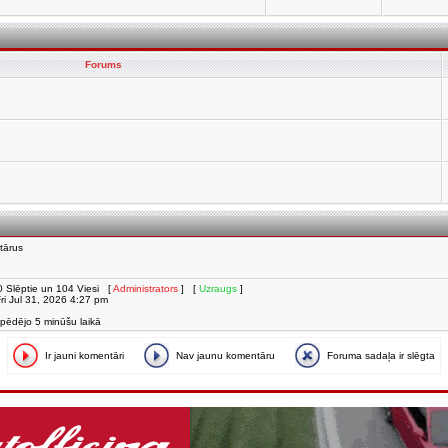
Forums
tārus
i, 0 Slēptie un 104 Viesi [
Administrators
] [
Uzraugs
]
 Fri Jul 31, 2026 4:27 pm
 pēdējo 5 minūšu laikā
Ir jauni komentāri
Nav jaunu komentāru
Foruma sadaļa ir slēgta