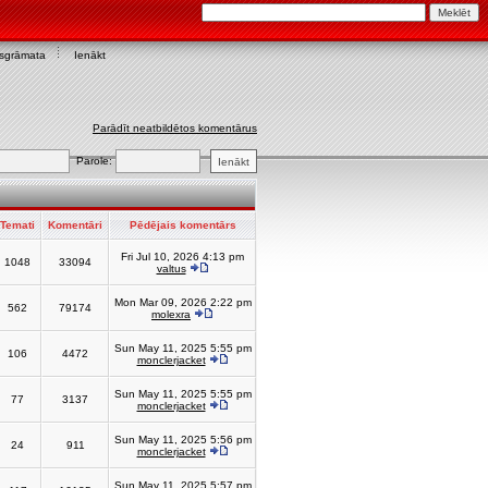
asgrāmata
Ienākt
Parādīt neatbildētos komentārus
Parole:
Temati
Komentāri
Pēdējais komentārs
Fri Jul 10, 2026 4:13 pm
1048
33094
valtus
Mon Mar 09, 2026 2:22 pm
562
79174
molexra
Sun May 11, 2025 5:55 pm
106
4472
monclerjacket
Sun May 11, 2025 5:55 pm
77
3137
monclerjacket
Sun May 11, 2025 5:56 pm
24
911
monclerjacket
Sun May 11, 2025 5:57 pm