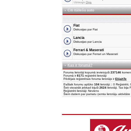
Uzraugs
Oga
Citi itāliešu auto
Fiat
Diskusijas par Fiat
Lancia
Diskusijas par Lancia
Ferrari & Maserati
Diskusijas par Ferrari un Maserati
Kas ir forumā?
Foruma lietotāji kopumā ievietojuši
237146
komen
Forumā ir
8171
reģistrēti lietotāji
Pēdējais reģistrētais foruma lietotājs ir
ElijahTe
Pašlaik forumu aplūko
104
lietotāji :: 0 Reģistrēt
Šeit visvairāk jebkad bijuši
2624
lietotāji. Tas bija
Reģistrēti lietotāji: Neviens
Šiem datiem par pamatu ņemta lietotāju aktivitāte