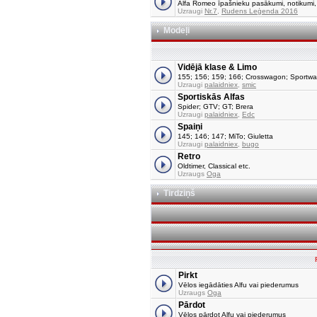
Alfa Romeo īpašnieku pasākumi, notikumi, tu
Uzraugi
Nr.7
,
Rudens Leģenda 2016
Modeļi
Vidējā klase & Limo
155; 156; 159; 166; Crosswagon; Sportw
Uzraugi
palaidniex
,
smic
Sportiskās Alfas
Spider; GTV; GT; Brera
Uzraugi
palaidniex
,
Edc
Spaiņi
145; 146; 147; MiTo; Giuletta
Uzraugi
palaidniex
,
bugo
Retro
Oldtimer, Classical etc.
Uzraugs
Oga
Tirdziņš
Pirkt
Vēlos iegādāties Alfu vai piederumus
Uzraugs
Oga
Pārdot
Vēlos pārdot Alfu vai piederumus