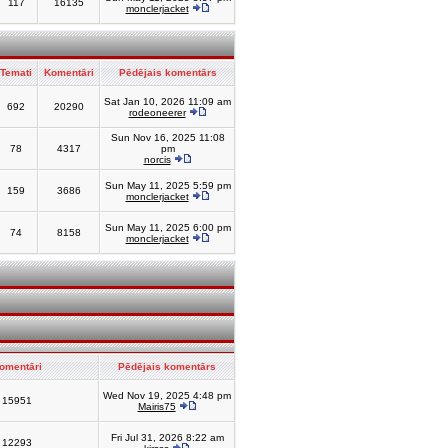
117
16135
monclerjacket
Temati
Komentāri
Pēdējais komentārs
Sat Jan 10, 2026 11:09 am
692
20290
rodeoneerer
Sun Nov 16, 2025 11:08
78
4317
pm
norcis
Sun May 11, 2025 5:59 pm
159
3686
monclerjacket
Sun May 11, 2025 6:00 pm
74
8158
monclerjacket
omentāri
Pēdējais komentārs
Wed Nov 19, 2025 4:48 pm
15951
Mairis75
Fri Jul 31, 2026 8:22 am
12293