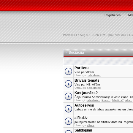
Reģistrēties
Mek
Pašlaik ir Fri Aug 07, 2026 11:50 pm | Visi laiki ir
Sociācija
Par lietu
Viss par Alfām
Uzraugs
palaidniex
Brīvais temats
Viss par NE- Alfām
Uzraugs
palaidniex
Kas jaunāks?
Šajā forumā Administrācija ievieto ziņas, ka
Uzraugi
palaidniex
,
Presto
,
MartinsT
,
altez
Autoservisi
Labas un ne tik labas atsauksmes un pier
alfisti.lv
jautājumi saistīti ar alfisti.lv darbību- reģi
Uzraugs
elbee
Salidojumi