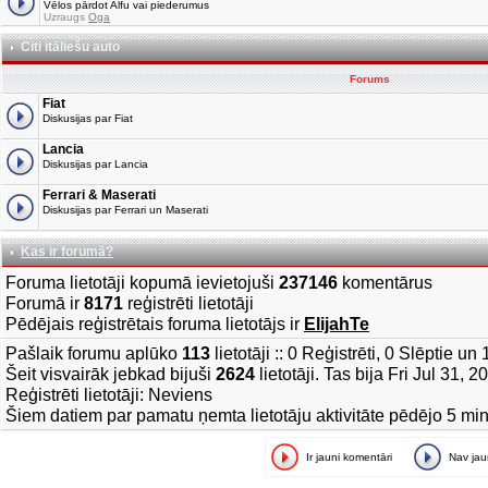
Vēlos pārdot Alfu vai piederumus
Uzraugs
Oga
Citi itāliešu auto
Forums
Fiat
Diskusijas par Fiat
Lancia
Diskusijas par Lancia
Ferrari & Maserati
Diskusijas par Ferrari un Maserati
Kas ir forumā?
Foruma lietotāji kopumā ievietojuši
237146
komentārus
Forumā ir
8171
reģistrēti lietotāji
Pēdējais reģistrētais foruma lietotājs ir
ElijahTe
Pašlaik forumu aplūko
113
lietotāji :: 0 Reģistrēti, 0 Slēptie u
Šeit visvairāk jebkad bijuši
2624
lietotāji. Tas bija Fri Jul 31, 
Reģistrēti lietotāji: Neviens
Šiem datiem par pamatu ņemta lietotāju aktivitāte pēdējo 5 mi
Ir jauni komentāri
Nav ja