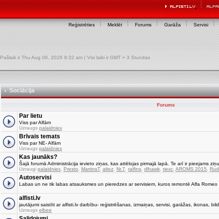
Reģistrēties
Meklēt
Forums
Garāža
Servisi
Pašlaik ir Thu Aug 06, 2026 9:32 am | Visi laiki ir GMT + 3 Stundas
Sociācija
Forums
Par lietu
Viss par Alfām
Uzraugs
palaidniex
Brīvais temats
Viss par NE- Alfām
Uzraugs
palaidniex
Kas jaunāks?
Šajā forumā Administrācija ievieto ziņas, kas attēlojas pirmajā lapā. Te arī ir pieejams ziņu
Uzraugi
palaidniex
,
Presto
,
MartinsT
,
altez
,
Nr.7
,
ralfins
,
dlhawk
,
riexc
,
AROMS 2015
,
Rud
Autoservisi
Labas un ne tik labas atsauksmes un pieredzes ar servisiem, kuros remontē Alfa Romeo
alfisti.lv
jautājumi saistīti ar alfisti.lv darbību- reģistrēšanas, izmaiņas, servisi, garāžas, ikonas, bild
Uzraugs
elbee
Salidojumi