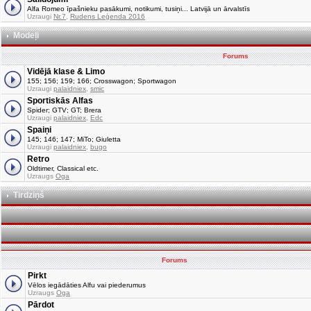
Alfa Romeo īpašnieku pasākumi, notikumi, tusiņi... Latvijā un ārvalstīs
Uzraugi
Nr.7
,
Rudens Leģenda 2016
Modeļi
Forums
Vidējā klase & Limo
155; 156; 159; 166; Crosswagon; Sportwagon
Uzraugi
palaidniex
,
smic
Sportiskās Alfas
Spider; GTV; GT; Brera
Uzraugi
palaidniex
,
Edc
Spaiņi
145; 146; 147; MiTo; Giuletta
Uzraugi
palaidniex
,
bugo
Retro
Oldtimer, Classical etc.
Uzraugs
Oga
Tirdziņš
Forums
Pirkt
Vēlos iegādāties Alfu vai piederumus
Uzraugs
Oga
Pārdot