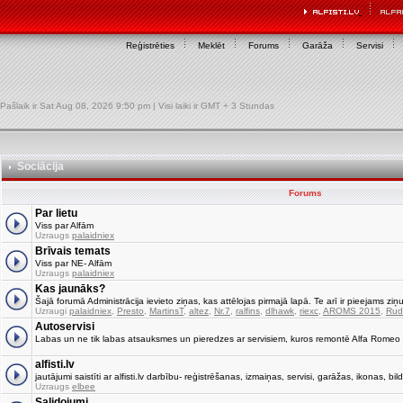
Reģistrēties
Meklēt
Forums
Garāža
Servisi
Pašlaik ir Sat Aug 08, 2026 9:50 pm | Visi laiki ir GMT + 3 Stundas
Sociācija
Forums
Par lietu
Viss par Alfām
Uzraugs
palaidniex
Brīvais temats
Viss par NE- Alfām
Uzraugs
palaidniex
Kas jaunāks?
Šajā forumā Administrācija ievieto ziņas, kas attēlojas pirmajā lapā. Te arī ir pieejams ziņu
Uzraugi
palaidniex
,
Presto
,
MartinsT
,
altez
,
Nr.7
,
ralfins
,
dlhawk
,
riexc
,
AROMS 2015
,
Rud
Autoservisi
Labas un ne tik labas atsauksmes un pieredzes ar servisiem, kuros remontē Alfa Romeo
alfisti.lv
jautājumi saistīti ar alfisti.lv darbību- reģistrēšanas, izmaiņas, servisi, garāžas, ikonas, bild
Uzraugs
elbee
Salidojumi