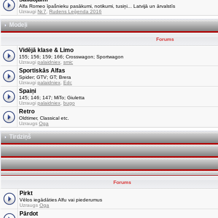
Alfa Romeo īpašnieku pasākumi, notikumi, tusiņi... Latvijā un ārvalstīs
Uzraugi
Nr.7
,
Rudens Leģenda 2016
Modeļi
Forums
Vidējā klase & Limo
155; 156; 159; 166; Crosswagon; Sportwagon
Uzraugi
palaidniex
,
smic
Sportiskās Alfas
Spider; GTV; GT; Brera
Uzraugi
palaidniex
,
Edc
Spaiņi
145; 146; 147; MiTo; Giuletta
Uzraugi
palaidniex
,
bugo
Retro
Oldtimer, Classical etc.
Uzraugs
Oga
Tirdziņš
Forums
Pirkt
Vēlos iegādāties Alfu vai piederumus
Uzraugs
Oga
Pārdot