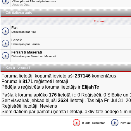
Vēlos pārdot Alfu vai piederumus
Uzraugs
Oga
Citi itāliešu auto
Forums
Fiat
Diskusijas par Fiat
Lancia
Diskusijas par Lancia
Ferrari & Maserati
Diskusijas par Ferrari un Maserati
Kas ir forumā?
Foruma lietotāji kopumā ievietojuši
237146
komentārus
Forumā ir
8171
reģistrēti lietotāji
Pēdējais reģistrētais foruma lietotājs ir
ElijahTe
Pašlaik forumu aplūko
176
lietotāji :: 0 Reģistrēti, 0 Slēptie u
Šeit visvairāk jebkad bijuši
2624
lietotāji. Tas bija Fri Jul 31, 
Reģistrēti lietotāji: Neviens
Šiem datiem par pamatu ņemta lietotāju aktivitāte pēdējo 5 mi
Ir jauni komentāri
Nav ja