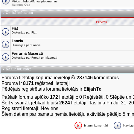
Vēlos pārdot Alfu vai piederumus
Uzraugs
Oga
Citi itāliešu auto
Forums
Fiat
Diskusijas par Fiat
Lancia
Diskusijas par Lancia
Ferrari & Maserati
Diskusijas par Ferrari un Maserati
Kas ir forumā?
Foruma lietotāji kopumā ievietojuši
237146
komentārus
Forumā ir
8171
reģistrēti lietotāji
Pēdējais reģistrētais foruma lietotājs ir
ElijahTe
Pašlaik forumu aplūko
172
lietotāji :: 0 Reģistrēti, 0 Slēptie u
Šeit visvairāk jebkad bijuši
2624
lietotāji. Tas bija Fri Jul 31, 
Reģistrēti lietotāji: Neviens
Šiem datiem par pamatu ņemta lietotāju aktivitāte pēdējo 5 mi
Ir jauni komentāri
Nav ja