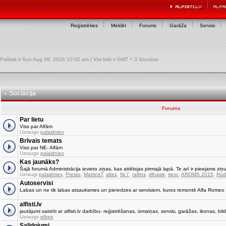
Reģistrēties
Meklēt
Forums
Garāža
Servisi
Pašlaik ir Sun Aug 09, 2026 10:02 am | Visi laiki ir GMT + 3 Stundas
Sociācija
Forums
Par lietu
Viss par Alfām
Uzraugs
palaidniex
Brīvais temats
Viss par NE- Alfām
Uzraugs
palaidniex
Kas jaunāks?
Šajā forumā Administrācija ievieto ziņas, kas attēlojas pirmajā lapā. Te arī ir pieejams ziņu
Uzraugi
palaidniex
,
Presto
,
MartinsT
,
altez
,
Nr.7
,
ralfins
,
dlhawk
,
riexc
,
AROMS 2015
,
Rud
Autoservisi
Labas un ne tik labas atsauksmes un pieredzes ar servisiem, kuros remontē Alfa Romeo
alfisti.lv
jautājumi saistīti ar alfisti.lv darbību- reģistrēšanas, izmaiņas, servisi, garāžas, ikonas, bild
Uzraugs
elbee
Salidojumi