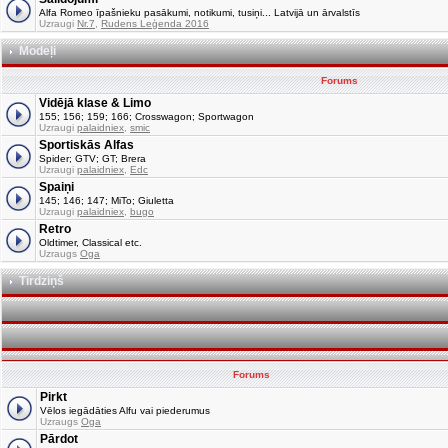
Alfa Romeo īpašnieku pasākumi, notikumi, tusiņi... Latvijā un ārvalstīs
Uzraugi
Nr.7
,
Rudens Leģenda 2016
Modeļi
Forums
Vidējā klase & Limo
155; 156; 159; 166; Crosswagon; Sportwagon
Uzraugi
palaidniex
,
smic
Sportiskās Alfas
Spider; GTV; GT; Brera
Uzraugi
palaidniex
,
Edc
Spaiņi
145; 146; 147; MiTo; Giuletta
Uzraugi
palaidniex
,
bugo
Retro
Oldtimer, Classical etc.
Uzraugs
Oga
Tirdziņš
Forums
Pirkt
Vēlos iegādāties Alfu vai piederumus
Uzraugs
Oga
Pārdot